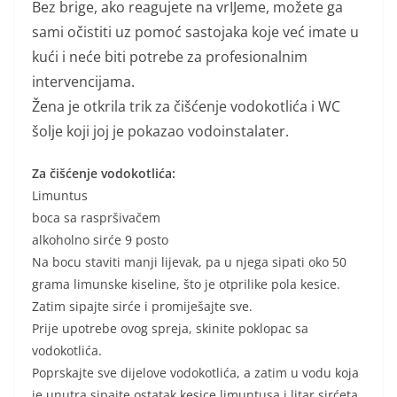
Bez brige, ako reagujete na vrIJeme, možete ga
sami očistiti uz pomoć sastojaka koje već imate u
kući i neće biti potrebe za profesionalnim
intervencijama.
Žena je otkrila trik za čišćenje vodokotlića i WC
šolje koji joj je pokazao vodoinstalater.
Za čišćenje vodokotlića:
Limuntus
boca sa raspršivačem
alkoholno sirće 9 posto
Na bocu staviti manji lijevak, pa u njega sipati oko 50
grama limunske kiseline, što je otprilike pola kesice.
Zatim sipajte sirće i promiješajte sve.
Prije upotrebe ovog spreja, skinite poklopac sa
vodokotlića.
Poprskajte sve dijelove vodokotlića, a zatim u vodu koja
je unutra sipajte ostatak kesice limuntusa i litar sirćeta.