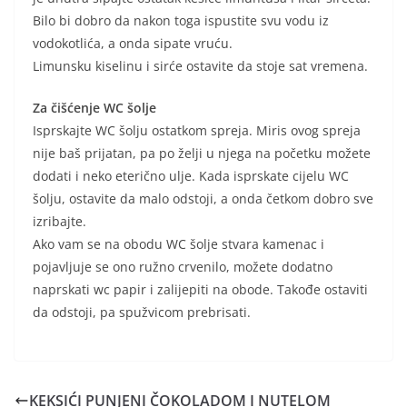
Bilo bi dobro da nakon toga ispustite svu vodu iz
vodokotlića, a onda sipate vruću.
Limunsku kiselinu i sirće ostavite da stoje sat vremena.
Za čišćenje WC šolje
Isprskajte WC šolju ostatkom spreja. Miris ovog spreja
nije baš prijatan, pa po želji u njega na početku možete
dodati i neko eterično ulje. Kada isprskate cijelu WC
šolju, ostavite da malo odstoji, a onda četkom dobro sve
izribajte.
Ako vam se na obodu WC šolje stvara kamenac i
pojavljuje se ono ružno crvenilo, možete dodatno
naprskati wc papir i zalijepiti na obode. Takođe ostaviti
da odstoji, pa spužvicom prebrisati.
KEKSIĆI PUNJENI ČOKOLADOM I NUTELOM