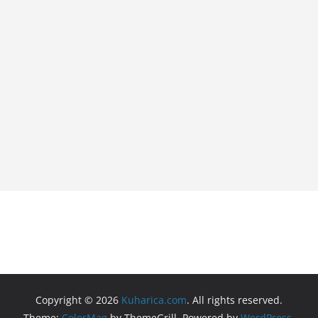
Copyright © 2026
Kuharica.com
. All rights reserved.
Theme:
ColorMag
by ThemeGrill. Powered by
WordPress
.