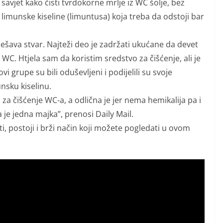
a savjet kako čisti tvrdokorne mrlje iz WC šolje, bez
imunske kiseline (limuntusa) koja treba da odstoji bar
ješava stvar. Najteži deo je zadržati ukućane da devet
te WC. Htjela sam da koristim sredstvo za čišćenje, ali je
ovi grupe su bili oduševljeni i podijelili su svoje
unsku kiselinu.
za čišćenje WC-a, a odlična je jer nema hemikalija pa i
 je jedna majka”, prenosi Daily Mail.
, postoji i brži način koji možete pogledati u ovom