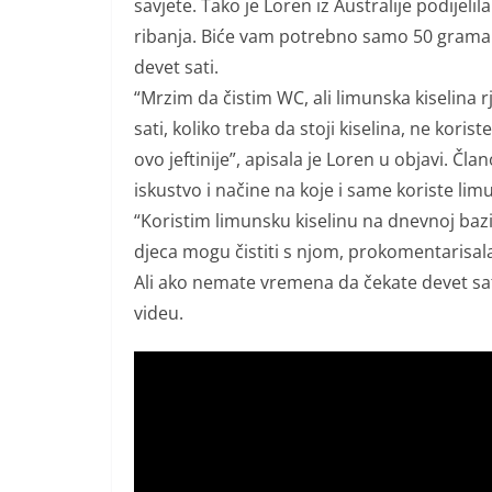
savjete. Tako je Loren iz Australije podijelil
ribanja. Biće vam potrebno samo 50 grama l
devet sati.
“Mrzim da čistim WC, ali limunska kiselina r
sati, koliko treba da stoji kiselina, ne koris
ovo jeftinije”, apisala je Loren u objavi. Član
iskustvo i načine na koje i same koriste lim
“Koristim limunsku kiselinu na dnevnoj bazi 
djeca mogu čistiti s njom, prokomentarisala
Ali ako nemate vremena da čekate devet sati
videu.