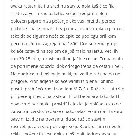
svaku rastanjite i u sredinu stavite pola kašičice fila.
Testo zatvoriti kao paketić. Kolače redjati u pleh
obložen papirom za pečenje ako vas mrzi da perete
plehove, inače može i bez papira, osnova kolača je mast
tako da se sigurno neće zalepiti za podlogu prilikom
pečenja. Rernu zagrejati na 180C. Dok se rerna greje
kolače ostaviti na toplom da još malo narastu. Peći ih
oko 20-25 min, u zavisnosti od jačine rerne. Treba malo
da porumene odozdo, dok odozgo treba da ostanu beli.
Na dodir će biti još malo meki, pa vodite računa da ne
pregore. Prohladjene kolače vaditi iz pleha i obilno
posuti prah šećerom i vanilom.M Zašto Ružice – zato što
pri pečenju testo naraste a i fil od belanaca tako da fil
obavezno bar malo “proviri” iz testa. Ja obično testo ne
zatvaram čvrsto, već više onako ovlaš, volim da fil skoro
sasvim izadje na površinu, da se ružice sasvim
rascvetaju, a vi već po svojoj volji. Kao što sam u uvodu
rekla, možete ih jesti dok su još topli, jednostavno su