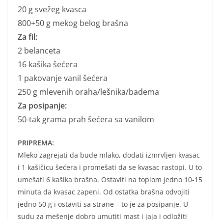
20 g svežeg kvasca
800+50 g mekog belog brašna
Za fil:
2 belanceta
16 kašika šećera
1 pakovanje vanil šećera
250 g mlevenih oraha/lešnika/badema
Za posipanje:
50-tak grama prah šećera sa vanilom
PRIPREMA:
Mleko zagrejati da bude mlako, dodati izmrvljen kvasac
i 1 kašičicu šećera i promešati da se kvasac rastopi. U to
umešati 6 kašika brašna. Ostaviti na toplom jedno 10-15
minuta da kvasac zapeni. Od ostatka brašna odvojiti
jedno 50 g i ostaviti sa strane – to je za posipanje. U
sudu za mešenje dobro umutiti mast i jaja i odložiti