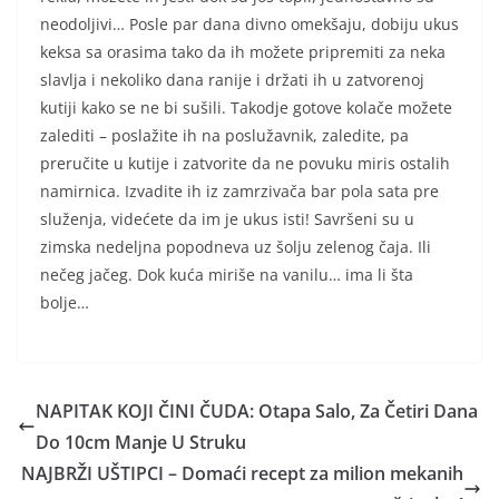
neodoljivi… Posle par dana divno omekšaju, dobiju ukus
keksa sa orasima tako da ih možete pripremiti za neka
slavlja i nekoliko dana ranije i držati ih u zatvorenoj
kutiji kako se ne bi sušili. Takodje gotove kolače možete
zalediti – poslažite ih na poslužavnik, zaledite, pa
preručite u kutije i zatvorite da ne povuku miris ostalih
namirnica. Izvadite ih iz zamrzivača bar pola sata pre
služenja, videćete da im je ukus isti! Savršeni su u
zimska nedeljna popodneva uz šolju zelenog čaja. Ili
nečeg jačeg. Dok kuća miriše na vanilu… ima li šta
bolje…
NAPITAK KOJI ČINI ČUDA: Otapa Salo, Za Četiri Dana
Do 10cm Manje U Struku
NAJBRŽI UŠTIPCI – Domaći recept za milion mekanih