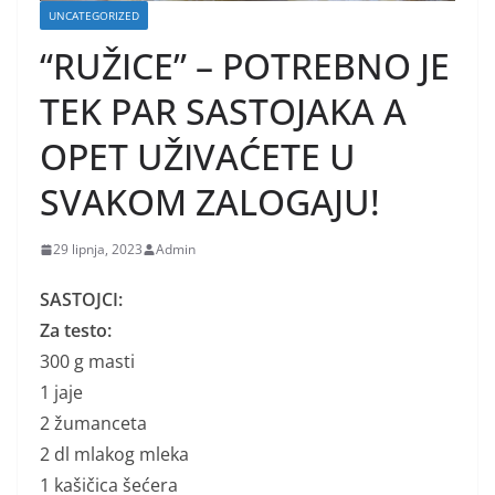
UNCATEGORIZED
“RUŽICE” – POTREBNO JE
TEK PAR SASTOJAKA A
OPET UŽIVAĆETE U
SVAKOM ZALOGAJU!
29 lipnja, 2023
Admin
SASTOJCI:
Za testo:
300 g masti
1 jaje
2 žumanceta
2 dl mlakog mleka
1 kašičica šećera