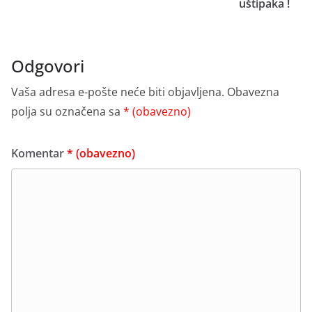
uštipaka !
Odgovori
Vaša adresa e-pošte neće biti objavljena.
Obavezna
polja su označena sa
* (obavezno)
Komentar
* (obavezno)