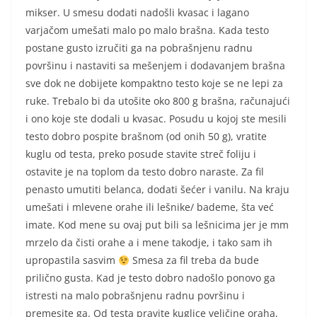
mikser. U smesu dodati nadošli kvasac i lagano
varjačom umešati malo po malo brašna. Kada testo
postane gusto izručiti ga na pobrašnjenu radnu
površinu i nastaviti sa mešenjem i dodavanjem brašna
sve dok ne dobijete kompaktno testo koje se ne lepi za
ruke. Trebalo bi da utošite oko 800 g brašna, računajući
i ono koje ste dodali u kvasac. Posudu u kojoj ste mesili
testo dobro pospite brašnom (od onih 50 g), vratite
kuglu od testa, preko posude stavite streč foliju i
ostavite je na toplom da testo dobro naraste. Za fil
penasto umutiti belanca, dodati šećer i vanilu. Na kraju
umešati i mlevene orahe ili lešnike/ bademe, šta već
imate. Kod mene su ovaj put bili sa lešnicima jer je mm
mrzelo da čisti orahe a i mene takodje, i tako sam ih
upropastila sasvim
Smesa za fil treba da bude
prilično gusta. Kad je testo dobro nadošlo ponovo ga
istresti na malo pobrašnjenu radnu površinu i
premesite ga. Od testa pravite kuglice veličine oraha,