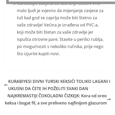
Održavajte zavjesu za tuširanje čistom Vrlo
malo ljudi je svjesno da mijenjanje zavjese za
tuš kad god se zaprlja može biti štetno za
vaše zdravlje! Većina je izrađena od PVC-a,
koji može biti štetan za vaše zdravlje jer
ispušta otrovne pare. Stavite u perilici rublja,
po mogućnosti s nekoliko ručnika, prije nego
što izjurite kupiti novi.
KURABIYESI DIVNI TURSKI KEKSIĆI TOLIKO LAGANI I
UKUSNI DA ĆETE IH POŽELITI SVAKI DAN
NAJKREMASTIJI ČOKOLADNI ČIZKEJK: Kora od oreo
keksa i bogat fil, a sve preliveno najfinijom glazurom