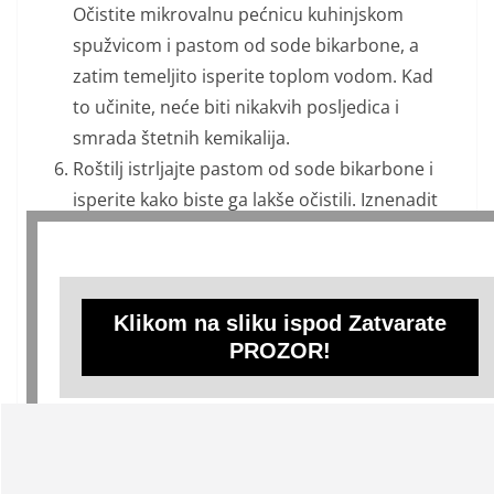
Očistite mikrovalnu pećnicu kuhinjskom
spužvicom i pastom od sode bikarbone, a
zatim temeljito isperite toplom vodom. Kad
to učinite, neće biti nikakvih posljedica i
smrada štetnih kemikalija.
Roštilj istrljajte pastom od sode bikarbone i
isperite kako biste ga lakše očistili. Iznenadit
ćete se koliko ga je jednostavno ponovno
očistiti.
Čistač i osvježivač za ormar Kako iz kuhinje
Klikom na sliku ispod Zatvarate
prelazimo u spavaću sobu, ormar postaje
PROZOR!
jedan od dijelova koji se s vremenom pomalo
gubi. Iako svoju odjeću perete na isti način
kao i svi ostali, uvijek možete koristiti dobro
čišćenje s vremena na vrijeme. Stavite malo
sode bikarbone u malu posudu i spremite je