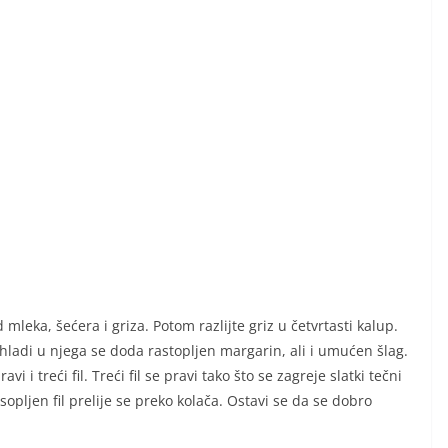
 mleka, šećera i griza. Potom razlijte griz u četvrtasti kalup.
ohladi u njega se doda rastopljen margarin, ali i umućen šlag.
vi i treći fil. Treći fil se pravi tako što se zagreje slatki tečni
opljen fil prelije se preko kolača. Ostavi se da se dobro