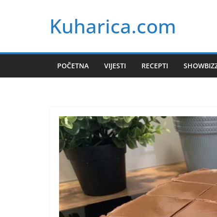
Skip
Kuharica.com
to
content
POČETNA
VIJESTI
RECEPTI
SHOWBIZ