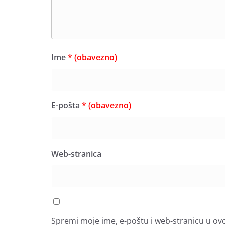
Ime
* (obavezno)
E-pošta
* (obavezno)
Web-stranica
Spremi moje ime, e-poštu i web-stranicu u ov