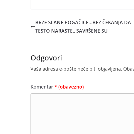
BRZE SLANE POGAČICE…BEZ ČEKANJA DA
TESTO NARASTE.. SAVRŠENE SU
Odgovori
Vaša adresa e-pošte neće biti objavljena.
Obav
Komentar
* (obavezno)