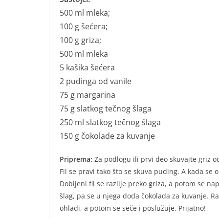
500 ml mleka;
100 g šećera;
100 g griza;
500 ml mleka
5 kašika šećera
2 pudinga od vanile
75 g margarina
75 g slatkog tečnog šlaga
250 ml slatkog tečnog šlaga
150 g čokolade za kuvanje
Priprema:
Za podlogu ili prvi deo skuvajte griz od
Fil se pravi tako što se skuva puding. A kada se 
Dobijeni fil se razlije preko griza, a potom se napra
šlag, pa se u njega doda čokolada za kuvanje. Ras
ohladi, a potom se seče i poslužuje. Prijatno!