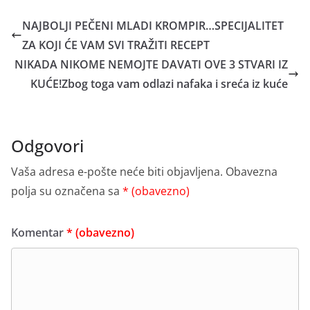
NAJBOLJI PEČENI MLADI KROMPIR…SPECIJALITET
ZA KOJI ĆE VAM SVI TRAŽITI RECEPT
NIKADA NIKOME NEMOJTE DAVATI OVE 3 STVARI IZ
KUĆE!Zbog toga vam odlazi nafaka i sreća iz kuće
Odgovori
Vaša adresa e-pošte neće biti objavljena.
Obavezna
polja su označena sa
* (obavezno)
Komentar
* (obavezno)