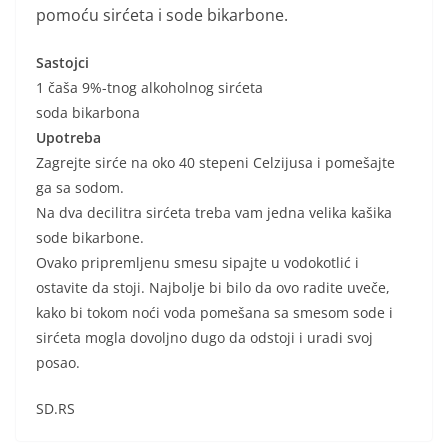
pomoću sirćeta i sode bikarbone.
Sastojci
1 čaša 9%-tnog alkoholnog sirćeta
soda bikarbona
Upotreba
Zagrejte sirće na oko 40 stepeni Celzijusa i pomešajte
ga sa sodom.
Na dva decilitra sirćeta treba vam jedna velika kašika
sode bikarbone.
Ovako pripremljenu smesu sipajte u vodokotlić i
ostavite da stoji. Najbolje bi bilo da ovo radite uveče,
kako bi tokom noći voda pomešana sa smesom sode i
sirćeta mogla dovoljno dugo da odstoji i uradi svoj
posao.
SD.RS