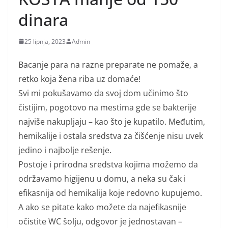
dinara
25 lipnja, 2023
Admin
Bacanje para na razne preparate ne pomaže, a
retko koja žena riba uz domaće!
Svi mi pokušavamo da svoj dom učinimo što
čistijim, pogotovo na mestima gde se bakterije
najviše nakupljaju – kao što je kupatilo. Međutim,
hemikalije i ostala sredstva za čišćenje nisu uvek
jedino i najbolje rešenje.
Postoje i prirodna sredstva kojima možemo da
održavamo higijenu u domu, a neka su čak i
efikasnija od hemikalija koje redovno kupujemo.
A ako se pitate kako možete da najefikasnije
očistite WC šolju, odgovor je jednostavan –