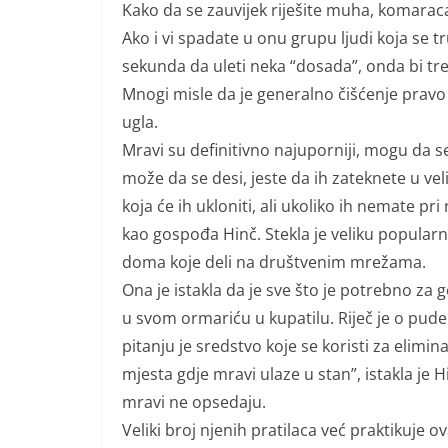
Kako da se zauvijek riješite muha, komaraca
Ako i vi spadate u onu grupu ljudi koja se tr
sekunda da uleti neka “dosada”, onda bi tre
Mnogi misle da je generalno čišćenje pravo 
ugla.
Mravi su definitivno najuporniji, mogu da 
može da se desi, jeste da ih zateknete u ve
koja će ih ukloniti, ali ukoliko ih nemate pri r
kao gospođa Hinč. Stekla je veliku popularn
doma koje deli na društvenim mrežama.
Ona je istakla da je sve što je potrebno za
u svom ormariću u kupatilu. Riječ je o pude
pitanju je sredstvo koje se koristi za elimina
mjesta gdje mravi ulaze u stan”, istakla je 
mravi ne opsedaju.
Veliki broj njenih pratilaca već praktikuje o