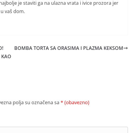
ajbolje je staviti ga na ulazna vrata i ivice prozora jer
u u vaš dom.
O!
BOMBA TORTA SA ORASIMA I PLAZMA KEKSOM
O KAO
ezna polja su označena sa
* (obavezno)