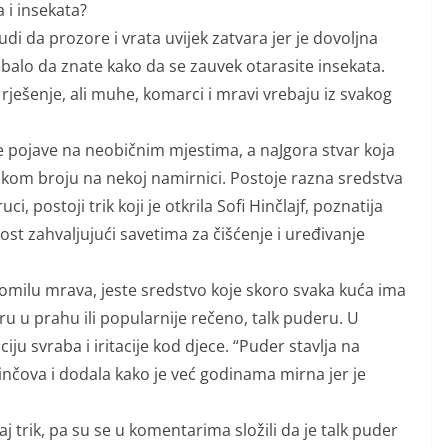
 i insekata?
udi da prozore i vrata uvijek zatvara jer je dovoljna
balo da znate kako da se zauvek otarasite insekata.
rješenje, ali muhe, komarci i mravi vrebaju iz svakog
se pojave na neobičnim mjestima, a naJgora stvar koja
likom broju na nekoj namirnici. Postoje razna sredstva
uci, postoji trik koji je otkrila Sofi Hinčlajf, poznatija
ost zahvaljujući savetima za čišćenje i uređivanje
 gomilu mrava, jeste sredstvo koje skoro svaka kuća ima
ru u prahu ili popularnije rečeno, talk puderu. U
ciju svraba i iritacije kod djece. “Puder stavlja na
Hinčova i dodala kako je već godinama mirna jer je
vaj trik, pa su se u komentarima složili da je talk puder