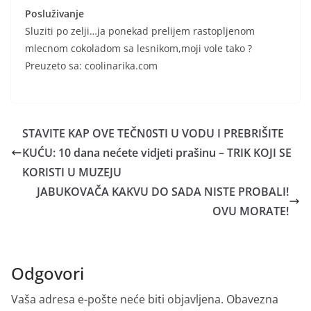
Posluživanje
Sluziti po zelji…ja ponekad prelijem rastopljenom
mlecnom cokoladom sa lesnikom,moji vole tako ?
Preuzeto sa: coolinarika.com
STAVITE KAP OVE TEČN0STI U VODU I PREBRIŠITE
KUĆU: 10 dana nećete vidjeti prašinu – TRIK KOJI SE
KORISTI U MUZEJU
JABUKOVAČA KAKVU DO SADA NISTE PROBALI!
OVU MORATE!
Odgovori
Vaša adresa e-pošte neće biti objavljena.
Obavezna