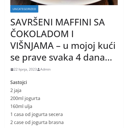
UNCATEGORIZED
SAVRŠENI MAFFINI SA
ČOKOLADOM I
VIŠNJAMA – u mojoj kući
se prave svaka 4 dana…
22 lipnja, 2023
Admin
Sastojci
2 jaja
200ml jogurta
160ml ulja
1 casa od jogurta secera
2 case od jogurta brasna