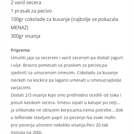
2 vanil secera
1 prasak za pecivo
100gr cokolade za kuvanje (najbolje se pokazala
MENAZ)
300gr visanja
Priprema
Umutiti jaja sa secerom i vanil secerom pa dodati jogurt
i ulje. Brasno pomesati sa praskom za pecivo,pa
sjediniti sa umucenom smesom. Cokoladu za kuvanje
iseckati na kockice pa lagano umesati u smesu(najbolje
varjacom).
Dodati 2/3 visanja koje smo prethodno ocedili od soka i
posuli kasikom secera. Smesu sipati u kalupe po zelji…
ja silikonske ne oblazem korpicama,nema potrebe….dok
u teflonske stavljam papir za pecenje.Na svaki mafin
pre pecenja utisnem nekoliko visanja.Peci 20-tak
minuta na 200c.