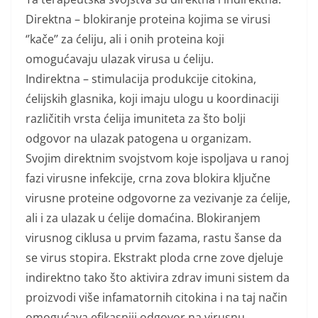
Direktna – blokiranje proteina kojima se virusi
‘’kače’’ za ćeliju, ali i onih proteina koji
omogućavaju ulazak virusa u ćeliju.
Indirektna – stimulacija produkcije citokina,
ćelijskih glasnika, koji imaju ulogu u koordinaciji
različitih vrsta ćelija imuniteta za što bolji
odgovor na ulazak patogena u organizam.
Svojim direktnim svojstvom koje ispoljava u ranoj
fazi virusne infekcije, crna zova blokira ključne
virusne proteine odgovorne za vezivanje za ćelije,
ali i za ulazak u ćelije domaćina. Blokiranjem
virusnog ciklusa u prvim fazama, rastu šanse da
se virus stopira. Ekstrakt ploda crne zove djeluje
indirektno tako što aktivira zdrav imuni sistem da
proizvodi više infamatornih citokina i na taj način
omogućava efikasniji odgovor na virusnu