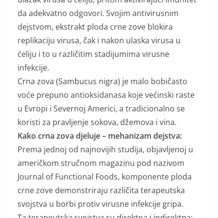
da adekvatno odgovori. Svojim antivirusnim
dejstvom, ekstrakt ploda crne zove blokira
replikaciju virusa, čak i nakon ulaska virusa u
ćeliju i to u različitim stadijumima virusne
infekcije.
Crna zova (Sambucus nigra) je malo bobičasto
voće prepuno antioksidanasa koje većinski raste
u Evropi i Severnoj Americi, a tradicionalno se
koristi za pravljenje sokova, džemova i vina.
Kako crna zova djeluje – mehanizam dejstva:
Prema jednoj od najnovijih studija, objavljenoj u
američkom stručnom magazinu pod nazivom
Journal of Functional Foods, komponente ploda
crne zove demonstriraju različita terapeutska
svojstva u borbi protiv virusne infekcije gripa.
Ta terapeutska svojstva su direktna i indirektna: