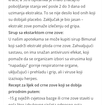
poboljšanje stanja već posle 2 do 3 dana od
uzimanja ekstrakta. To se nije desilo kod onih koji
su dobijali placebo. Zaključak je bio jasan –
ekstrakt zove pomaže izlečenju od gripa.
Sirup sa ekstarktom crne zove:
U našim apotekama se može kupiti sirup Bimunal
koji sadrži ekstrakt ploda crne zove. Zahvaljujući
sastavu, on ima snažan antivirusni efekat, koji
pomaže da se organizam izbori sa virusima koji
“napadaju” gornje respiratorne organe,
uključujući i prehladu i grip, ali i viruse koji
izazivaju herpes.
Recept za lijek od crne zove koji se dobija
prirodnim putem:
-15 g svježih cvjetova bazge ili crne zove staviti u
pola litre jabukovog sirćeta odnosno octa.