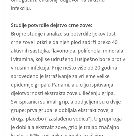
infekciju.
Studije potvrdile dejstvo crne zove:
Brojne studije i analize su potvrdile ljekovitost
crne zove i otkrile da njen plod sadrži preko 40
aktivnih sastojka, flavonoida, polifenola, minerala
i vitamina, koji se udruženo i usjpešno bore protiv
virusnih infekcija. Prije nešto više od 20 godina
sprovedeno je istraživanje za vrijeme velike
epidemije gripa u Panami, a u cilju ispitivanja
djelotvornosti ekstrakta zove u liečenju gripa.
Svi ispitanici su imali grip, a podijeljeni su u dvije
grupe: prva grupa je dobijala ekstrakt zove, a
druga placebo (“zaslađenu vodicu”). U grupi koja
je dobijala ekstrakt zove, grip je trajao značajno
kraće, a 90% ispitanika je imalo značajno