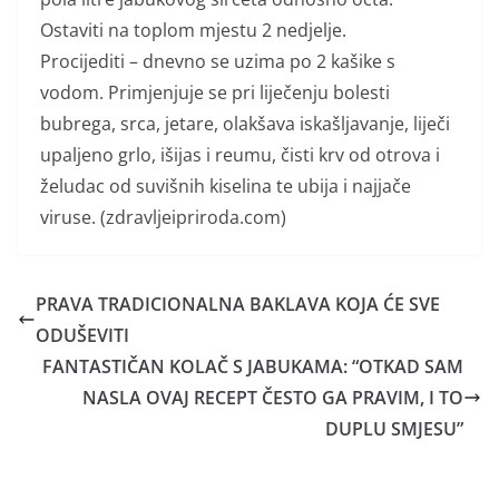
Ostaviti na toplom mjestu 2 nedjelje.
Procijediti – dnevno se uzima po 2 kašike s
vodom. Primjenjuje se pri liječenju bolesti
bubrega, srca, jetare, olakšava iskašljavanje, liječi
upaljeno grlo, išijas i reumu, čisti krv od otrova i
želudac od suvišnih kiselina te ubija i najjače
viruse. (zdravljeipriroda.com)
PRAVA TRADICIONALNA BAKLAVA KOJA ĆE SVE
ODUŠEVITI
FANTASTIČAN KOLAČ S JABUKAMA: “OTKAD SAM
NASLA OVAJ RECEPT ČESTO GA PRAVIM, I TO
DUPLU SMJESU”