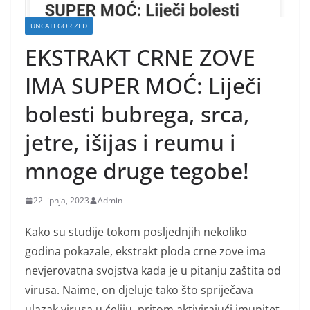
UNCATEGORIZED
EKSTRAKT CRNE ZOVE
IMA SUPER MOĆ: Liječi
bolesti bubrega, srca,
jetre, išijas i reumu i
mnoge druge tegobe!
22 lipnja, 2023
Admin
Kako su studije tokom posljednjih nekoliko
godina pokazale, ekstrakt ploda crne zove ima
nevjerovatna svojstva kada je u pitanju zaštita od
virusa. Naime, on djeluje tako što spriječava
ulazak virusa u ćeliju, pritom aktivirajući imunitet