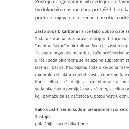
Postoji mnogo zanimljivih i vrlo jednostavn
tvrdokornih masnoća bez preteških hemikalij
podrazumijeva da se pećnica ne riba, i oduš
Zašto soda bikarbona i sirće tako dobro čiste z
Soda bikarbona je, zapravo, natrijum-bikarbonat
“manipulišemo” molekulima. Soda je sasvim suprotn
“rastvara organsku materiju”, kaže profesorka 
Sirće i soda bikarbona se nalaze na suprotnim 
kisela ili bazna. Kao bazna, soda bikarbona rastv
mineralna struktura njenih čestica obezbjeđuje 
Kao kiselina, sirće dalje razlaže minerale, a ko
soda bikarbona pomiješa sa sirćetom, kiselina r
koji pomaže da se nečistoća u potpunosti ukloni.
Kako očistiti rernu sodom bikarbonom i sirćet
Sastojci:
pola šoljice sode bikarbone