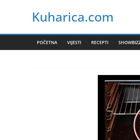
Skip
Kuharica.com
to
content
POČETNA
VIJESTI
RECEPTI
SHOWBIZ