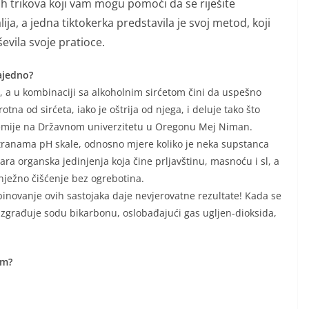
ih trikova koji vam mogu pomoći da se riješite
a, a jedna tiktokerka predstavila je svoj metod, koji
evila svoje pratioce.
ajedno?
, a u kombinaciji sa alkoholnim sirćetom čini da uspešno
a od sirćeta, iako je oštrija od njega, i deluje tako što
hemije na Državnom univerzitetu u Oregonu Mej Niman.
stranama pH skale, odnosno mjere koliko je neka supstanca
ara organska jedinjenja koja čine prljavštinu, masnoću i sl, a
nježno čišćenje bez ogrebotina.
mbinovanje ovih sastojaka daje nevjerovatne rezultate! Kada se
azgrađuje sodu bikarbonu, oslobađajući gas ugljen-dioksida,
om?