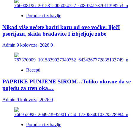
Porodica i zdravlje
Nikad više nećete baciti koru od ove voćke: liječI
psorijazu, skida bradavice I izbjeljuje zube
Admin
9 kolovoza, 2026
0
Recepti
PAPRIKE PUNJENE SIROM…Toliko ukusne da se
pojedu za tren oka…
Admin
9 kolovoza, 2026
0
Porodica i zdravlje