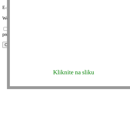
E-pošta
* (obavezno)
Web-stranica
Spremi moje ime, e-poštu i web-stranicu u ovom internet
pregledniku za sljedeći put kada budem komentirao.
Kliknite na sliku