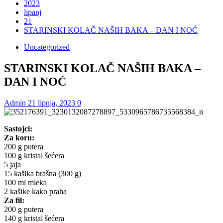
2023
lipanj
21
STARINSKI KOLAČ NAŠIH BAKA – DAN I NOĆ
Uncategorized
STARINSKI KOLAČ NAŠIH BAKA –
DAN I NOĆ
Admin
21 lipnja, 2023
0
Sastojci:
Za koru:
200 g putera
100 g kristal šećera
5 jaja
15 kašika brašna (300 g)
100 ml mleka
2 kašike kako praha
Za fil:
200 g putera
140 g kristal šećera