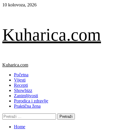
Skip
10 kolovoza, 2026
to
content
Kuharica.com
Primary
Kuharica.com
Menu
Početna
Vijesti
Recepti
Showbizz
Zanimljivosti
Porodica i zdravlje
Praktična žena
Pretraži:
Home