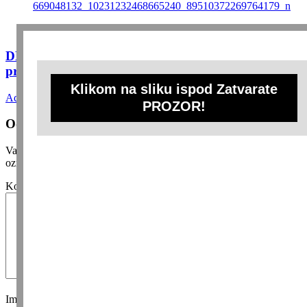
Uncategorized
DESERT U ČAŠI ZA 5 MINUTA: Ovaj desert
pravim svaki puta kada mi dolaze gosti…
Klikom na sliku ispod Zatvarate
Admin
16 lipnja, 2026
0
PROZOR!
Odgovori
Vaša adresa e-pošte neće biti objavljena.
Obavezna polja su
označena sa
* (obavezno)
Komentar
* (obavezno)
Ime
* (obavezno)