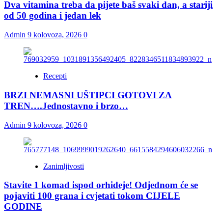
Dva vitamina treba da pijete baš svaki dan, a stariji
od 50 godina i jedan lek
Admin
9 kolovoza, 2026
0
Recepti
BRZI NEMASNI UŠTIPCI GOTOVI ZA
TREN….Jednostavno i brzo…
Admin
9 kolovoza, 2026
0
Zanimljivosti
Stavite 1 komad ispod orhideje! Odjednom će se
pojaviti 100 grana i cvjetati tokom CIJELE
GODINE