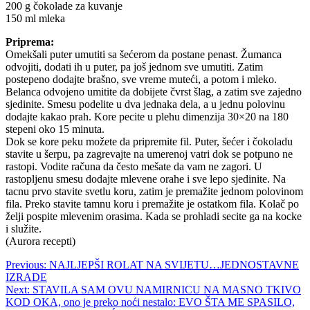
200 g čokolade za kuvanje
150 ml mleka
Priprema:
Omekšali puter umutiti sa šećerom da postane penast. Žumanca
odvojiti, dodati ih u puter, pa još jednom sve umutiti. Zatim
postepeno dodajte brašno, sve vreme muteći, a potom i mleko.
Belanca odvojeno umitite da dobijete čvrst šlag, a zatim sve zajedno
sjedinite. Smesu podelite u dva jednaka dela, a u jednu polovinu
dodajte kakao prah. Kore pecite u plehu dimenzija 30×20 na 180
stepeni oko 15 minuta.
Dok se kore peku možete da pripremite fil. Puter, šećer i čokoladu
stavite u šerpu, pa zagrevajte na umerenoj vatri dok se potpuno ne
rastopi. Vodite računa da često mešate da vam ne zagori. U
rastopljenu smesu dodajte mlevene orahe i sve lepo sjedinite. Na
tacnu prvo stavite svetlu koru, zatim je premažite jednom polovinom
fila. Preko stavite tamnu koru i premažite je ostatkom fila. Kolač po
želji pospite mlevenim orasima. Kada se prohladi secite ga na kocke
i služite.
(Aurora recepti)
Post
Previous:
NAJLJEPŠI ROLAT NA SVIJETU…JEDNOSTAVNE
IZRADE
navigation
Next:
STAVILA SAM OVU NAMIRNICU NA MASNO TKIVO
KOD OKA, ono je preko noći nestalo: EVO ŠTA ME SPASILO,