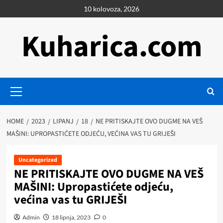
Skip
10 kolovoza, 2026
to
content
Kuharica.com
Primary
Menu
HOME
2023
LIPANJ
18
NE PRITISKAJTE OVO DUGME NA VEŠ
MAŠINI: UPROPASTIĆETE ODJEĆU, VEĆINA VAS TU GRIJEŠI
Uncategorized
NE PRITISKAJTE OVO DUGME NA VEŠ
MAŠINI: Upropastićete odjeću,
većina vas tu GRIJEŠI
Admin
18 lipnja, 2023
0