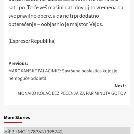
sat i po. To će veš mašini dati dovoljno vremena da
sve pravilno opere, a da ne trpi dodatno
opterećenje – oobjasnio je majstor Vejds.
(Espreso/Republika)
Post
Previous:
MAROKANSKE PALAČINKE: Savršena poslastica kojoj je
navigation
nemoguće odoleti!
Next:
MONAKO KOLAČ BEZ PEČENJA ZA PAR MINUTA GOTOV
More Stories