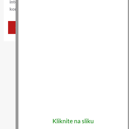
internet pregledniku za sljedeći put kada budem
komentirao.
Kliknite na sliku