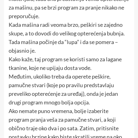
za mašinu, pa se brzi program za pranje nikako ne
preporučuje.
Kada mašina radi veoma brzo, peškiri se zajedno
skupe, a to dovodi do velikog opterećenja bubnja.
Tada mašina počinje da “lupa” i da se pomera –
objasnio je.
Kako kaže, taj program se koristi samo za lagane
tkanine, koje ne upijaju dosta vode.
Međutim, ukoliko treba da operete peškire,
pamučne stvari (koje po pravilu predstavlaju
preveliko opterećenje za uređaj), onda je jedan
drugi program mnogo bolja opcija.
Ako nemate puno vremena, bolje izaberite
program pranja veša za pamučne stvari, a koji
obično traje oko dva i po sata. Zatim, pritisnite
postavku brzine kako biste skratili vreme na oko