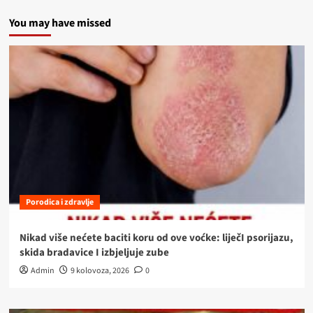
You may have missed
Porodica i zdravlje
Nikad više nećete baciti koru od ove voćke: liječI psorijazu,
skida bradavice I izbjeljuje zube
Admin
9 kolovoza, 2026
0