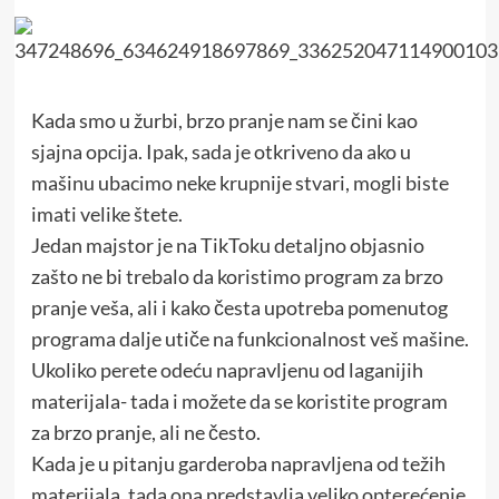
Kada smo u žurbi, brzo pranje nam se čini kao
sjajna opcija. Ipak, sada je otkriveno da ako u
mašinu ubacimo neke krupnije stvari, mogli biste
imati velike štete.
Jedan majstor je na TikToku detaljno objasnio
zašto ne bi trebalo da koristimo program za brzo
pranje veša, ali i kako česta upotreba pomenutog
programa dalje utiče na funkcionalnost veš mašine.
Ukoliko perete odeću napravljenu od laganijih
materijala- tada i možete da se koristite program
za brzo pranje, ali ne često.
Kada je u pitanju garderoba napravljena od težih
materijala, tada ona predstavlja veliko opterećenje