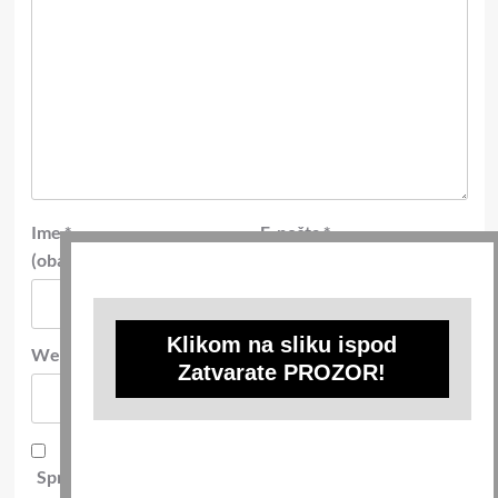
Ime
*
E-pošta
*
(obavezno)
(obavezno)
Klikom na sliku ispod
Web-stranica
Zatvarate PROZOR!
Spremi moje ime, e-poštu i web-stranicu u ovom