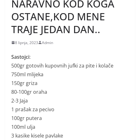
NARAVNO KOD KOGA
OSTANE,KOD MENE
TRAJE JEDAN DAN..
8 lipnja, 2023
Admin
Sastojci
:
500gr gotovih kupovnih jufki za pite i kolače
750ml mlijeka
150gr griza
80-100gr oraha
2-3 Jaja
1 prašak za pecivo
100gr putera
100ml ulja
3 kasike kisele pavlake