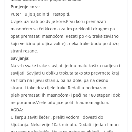
Punjenje kora:
Puter i ulje sjediniti i rastopiti.
Uvijek uzimati po dvije kore.Prvu koru premazati
masnoćom sa četkicom a zatim preklopiti drugom pa
opet premazati masnoćom. Rezati po 4-5 traka(zavisno
koju veličinu pituljica volite) , neka trake budu po dužoj
strani rezane.
Savijanja:
Na vrh svake trake stavljati jednu malu kašiku nadjeva i
savijati. Savijati u obliku trokuta tako sto prevrnete kraj
sa filom na lijevu stranu, pa na dole, pa na desnu
stranu i tako duz cijele trake.Redati u podmazan
pleh(premazati ih masnoćom) i peći na 180 stepeni dok
ne porumne.Vrele pituljice politi hladnom agdom.
AGDA:
U šerpu saviti šećer , preliti vodom i dovesti do
ključanja. Neka vrije 10ak minuta. Dodati i jedan limun
narezan na kolutiće. Neka se potpuno ohladi….Naša