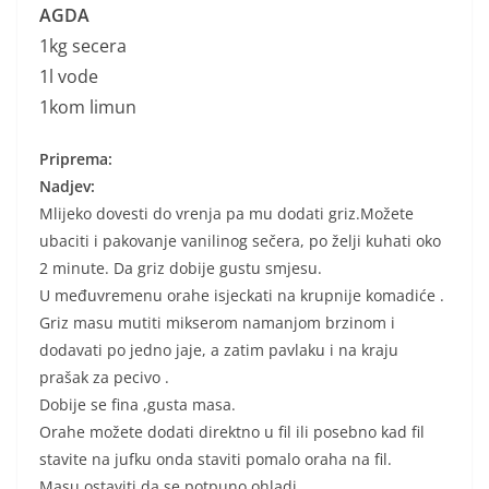
AGDA
1kg secera
1l vode
1kom limun
Priprema:
Nadjev:
Mlijeko dovesti do vrenja pa mu dodati griz.Možete
ubaciti i pakovanje vanilinog sečera, po želji kuhati oko
2 minute. Da griz dobije gustu smjesu.
U međuvremenu orahe isjeckati na krupnije komadiće .
Griz masu mutiti mikserom namanjom brzinom i
dodavati po jedno jaje, a zatim pavlaku i na kraju
prašak za pecivo .
Dobije se fina ,gusta masa.
Orahe možete dodati direktno u fil ili posebno kad fil
stavite na jufku onda staviti pomalo oraha na fil.
Masu ostaviti da se potpuno ohladi.