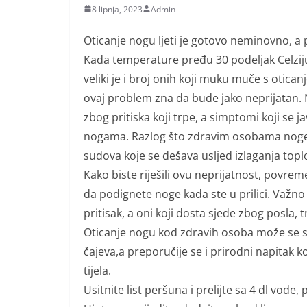
8 lipnja, 2023
Admin
Oticanje nogu ljeti je gotovo neminovno, a p
Kada temperature pređu 30 podeljak Celziju
veliki je i broj onih koji muku muče s otica
ovaj problem zna da bude jako neprijatan. 
zbog pritiska koji trpe, a simptomi koji se ja
nogama. Razlog što zdravim osobama noge o
sudova koje se dešava usljed izlaganja toplo
Kako biste riješili ovu neprijatnost, povre
da podignete noge kada ste u prilici. Važn
pritisak, a oni koji dosta sjede zbog posla,
Oticanje nogu kod zdravih osoba može se sp
čajeva,a preporučije se i prirodni napitak ko
tijela.
Usitnite list peršuna i prelijte sa 4 dl vode,