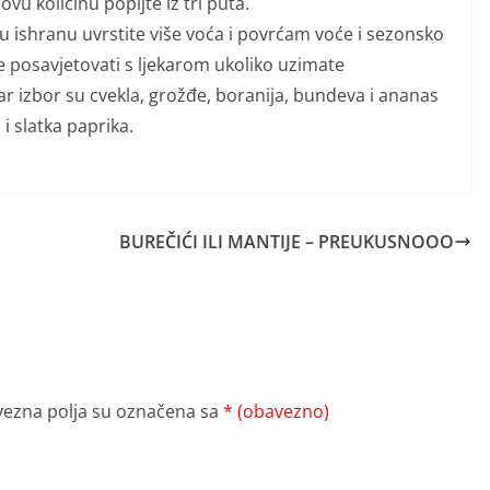
vu količinu popijte iz tri puta.
 ishranu uvrstite više voća i povrćam voće i sezonsko
e posavjetovati s ljekarom ukoliko uzimate
ar izbor su cvekla, grožđe, boranija, bundeva i ananas
 i slatka paprika.
BUREČIĆI ILI MANTIJE – PREUKUSNOOO
ezna polja su označena sa
* (obavezno)