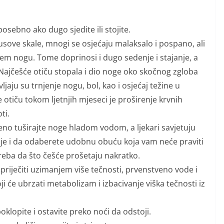
osebno ako dugo sjedite ili stojite.
sove skale, mnogi se osjećaju malaksalo i pospano, ali
njem nogu. Tome doprinosi i dugo sedenje i stajanje, a
Najčešće otiču stopala i dio noge oko skočnog zgloba
vljaju su trnjenje nogu, bol, kao i osjećaj težine u
tiču tokom ljetnjih mjeseci je proširenje krvnih
ti.
meno tuširajte noge hladom vodom, a ljekari savjetuju
o je i da odaberete udobnu obuću koja vam neće praviti
 treba da što češće prošetaju nakratko.
riječiti uzimanjem više tečnosti, prvenstveno vode i
ji će ubrzati metabolizam i izbacivanje viška tečnosti iz
 poklopite i ostavite preko noći da odstoji.