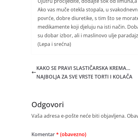
Ujutru procijedite, dodajte sok od limuna,a o
Ako vas muče otekla stopala, u svakodnevnu
povrće, dobre diuretike, s tim što se morat
medikamente koji djeluju na isti način. Dob
su dobar izbor, ali i maslinovo ulje paradajz
(Lepa i srećna)
KAKO SE PRAVI SLASTIČARSKA KREMA…
NAJBOLJA ZA SVE VRSTE TORTI I KOLAČA
Odgovori
Vaša adresa e-pošte neće biti objavljena.
Obav
Komentar
* (obavezno)