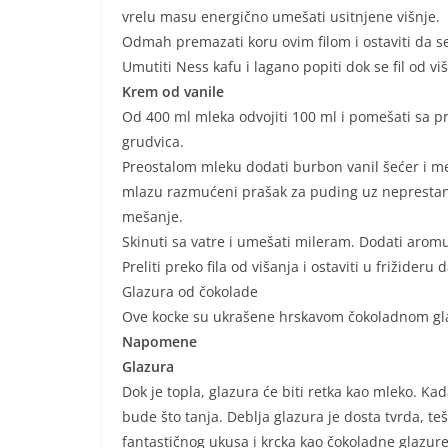
vrelu masu energično umešati usitnjene višnje.
Odmah premazati koru ovim filom i ostaviti da se
Umutiti Ness kafu i lagano popiti dok se fil od vi
Krem od vanile
Od 400 ml mleka odvojiti 100 ml i pomešati sa 
grudvica.
Preostalom mleku dodati burbon vanil šećer i med
mlazu razmućeni prašak za puding uz neprestano
mešanje.
Skinuti sa vatre i umešati mileram. Dodati aromu
Preliti preko fila od višanja i ostaviti u frižider
Glazura od čokolade
Ove kocke su ukrašene hrskavom čokoladnom gl
Napomene
Glazura
Dok je topla, glazura će biti retka kao mleko. Kad
bude što tanja. Deblja glazura je dosta tvrda, teš
fantastičnog ukusa i krcka kao čokoladne glazure