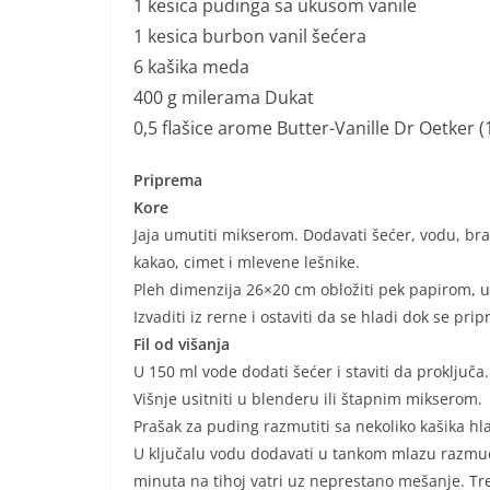
1 kesica pudinga sa ukusom vanile
1 kesica burbon vanil šećera
6 kašika meda
400 g milerama Dukat
0,5 flašice arome Butter-Vanille Dr Oetker (1
Priprema
Kore
Jaja umutiti mikserom. Dodavati šećer, vodu, b
kakao, cimet i mlevene lešnike.
Pleh dimenzija 26×20 cm obložiti pek papirom, ul
Izvaditi iz rerne i ostaviti da se hladi dok se prip
Fil od višanja
U 150 ml vode dodati šećer i staviti da proključa.
Višnje usitniti u blenderu ili štapnim mikserom.
Prašak za puding razmutiti sa nekoliko kašika h
U ključalu vodu dodavati u tankom mlazu razmu
minuta na tihoj vatri uz neprestano mešanje. Tre