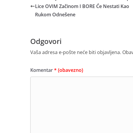
Lice OVIM Začinom I BORE Će Nestati Kao
Rukom Odnešene
Odgovori
Vaša adresa e-pošte neće biti objavljena.
Obav
Komentar
* (obavezno)