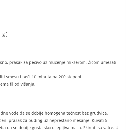
 g )
rašno, prašak za pecivo uz mućenje mikserom. Žicom umešati
iti smesu i peći 10 minuta na 200 stepeni.
rema fil od višanja.
ladne vode da se dobije homogena tečnost bez grudvica.
ćeni prašak za puding uz neprestano mešanje. Kuvati 5
ba da se dobije gusta skoro lepljiva masa. Skinuti sa vatre. U