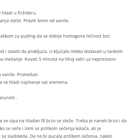
 hladi u frižideru.
šanja steže. Praviti krem od vanile.
praškom za puding da se dobije homogena tečnost bez
 i staviti da proključa. U ključalo mleko dodavati u tankom
 mešanje. Kuvati 5 minuta na tihoj vatri uz neprestano
 vanile. Promešati.
u da se hladi najmanje sat vremena.
azurom .
a se sipa na hladan fil brzo se steže. Treba je naneti brzo i da
ko se seče i lomi se prilikom sečenja kolača, ali je
 sa sladoleda. Da ne bi pucala prilikom sečenja, nakon