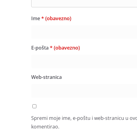
Ime
* (obavezno)
E-pošta
* (obavezno)
Web-stranica
Spremi moje ime, e-poštu i web-stranicu u ov
komentirao.