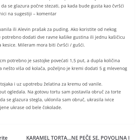
er da se glazura počne stezati, pa kada bude gusta kao čvršći
ici na sugestiji – komentar
ila ili Alevin prašak za puding. Ako koristite od nekog
 potrebno dodati dve ravne kašike gustina ili jednu kašičicu
kesice. Mileram mora biti čvršći / gušći.
m potrebno je sastojke povećati 1,5 put, a dupla količina
ta nešto viša od kolača, poželjno je kremi dodati 5 g mlevenog
ojaka i uz upotrebu želatina za kremu od vanile.
ut ogledala. Na gotovu tortu sam postavila obruč za torte
da se glazura stegla, uklonila sam obruč, ukrasila ivice
jene ukrase od bele čokolade.
ite
KARAMEL TORTA…NE PEČE SE, POVOLJNA I