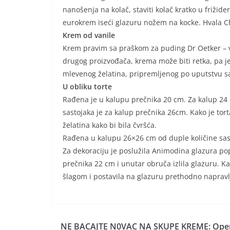
nanošenja na kolač, staviti kolač kratko u frižid
eurokrem iseći glazuru nožem na kocke. Hvala Ch
Krem od vanile
Krem pravim sa praškom za puding Dr Oetker – van
drugog proizvođača, krema može biti retka, pa je
mlevenog želatina, pripremljenog po uputstvu sa 
U obliku torte
Rađena je u kalupu prečnika 20 cm. Za kalup 24 c
sastojaka je za kalup prečnika 26cm. Kako je tor
želatina kako bi bila čvršća.
Rađena u kalupu 26×26 cm od duple količine sast
Za dekoraciju je poslužila Animodina glazura pop
prečnika 22 cm i unutar obruča izlila glazuru. Ka
šlagom i postavila na glazuru prethodno napravl
NE BACAJTE N0VAC NA SKUPE KREME: Oper