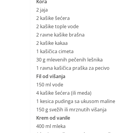
Kora
2 jaja
2 kašike šećera
2 kašike tople vode
2 ravne kašike brašna
2 kašike kakaa
1 kašičica cimeta
30 g mlevenih pečenih lešnika
1 ravna kašičica praška za pecivo
Fil od višanja
150 ml vode
4 kašike šećera (ili meda)
1 kesica pudinga sa ukusom maline
150 g svežih ili mrznutih višanja
Krem od vanile
400 ml mleka