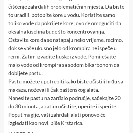
čišćenje zahrđalih problematičnih mjesta. Da biste
to uradili, potopite kore u vodu. Koristite samo
toliko vode da pokrijete kore; ovo će omogućiti da
oksalna kiselina bude što koncentrovanija.
Ostavite kore da se natapaju neko vrijeme, recimo,
dok se vaše ukusno jelo od krompira ne ispeče u
rerni. Zatim izvadite ljuske iz vode. Pomiješajte
malo vode od krompira sa sodom bikarbonom da
dobijete pastu.
Pastu možete upotrebiti kako biste očistili hrđu sa
makaza, noževa ili čak baštenskog alata.
Nanesite pastu na zarđalo područje, sačekajte 20
do 30 minuta, a zatim očistite, operite i isperite.
Poput magije, vaši zahrđali alati ponovo će
izgledati kao novi, piše Krstarica.