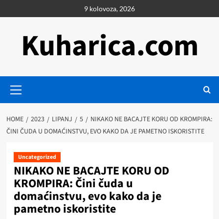
Skip
9 kolovoza, 2026
to
content
Kuharica.com
Primary
Menu
HOME
2023
LIPANJ
5
NIKAKO NE BACAJTE KORU OD KROMPIRA:
ČINI ČUDA U DOMAĆINSTVU, EVO KAKO DA JE PAMETNO ISKORISTITE
Uncategorized
NIKAKO NE BACAJTE KORU OD
KROMPIRA: Čini čuda u
domaćinstvu, evo kako da je
pametno iskoristite