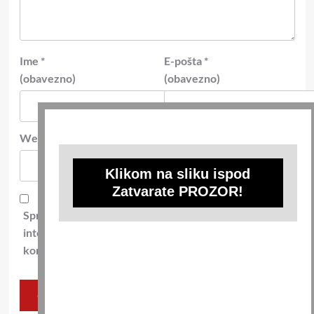
Ime
*
E-pošta
*
(obavezno)
(obavezno)
Web-stranica
Klikom na sliku ispod
Zatvarate PROZOR!
Spremi moje ime, e-poštu i web-stranicu u ovom
internet pregledniku za sljedeći put kada budem
komentirao.