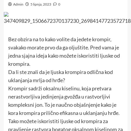
Admin
5 lipnja, 2023
0
Bez obzira na to kako volite da jedete krompir,
svakako morate prvo da ga oljuštite. Pred vama je
jedna sjajna ideja kako možete iskoristiti ljuske od
krompira.
Da li ste znali da je ljuska krompira odlična kod
uklanjanja mrlja od hrđe?
Krompir sadrži oksalnu kiselinu, koja pretvara
nerastvorljiva jedinjenja gvožđa u rastvorljivi
kompleksni jon. To je naučno objašnjenje kako je
kora krompira prilično efikasna u uklanjanju hrđe.
Tako možete iskoristiti ljuske od krompira za
pravljenje rastvora bogatog oksalnom kiselinom za