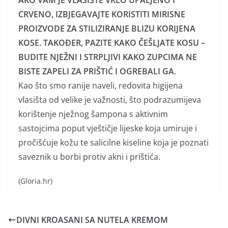
AKO VAM JE VLASIŠTE VRLO UPALJENO I
CRVENO, IZBJEGAVAJTE KORISTITI MIRISNE
PROIZVODE ZA STILIZIRANJE BLIZU KORIJENA
KOSE. TAKOĐER, PAZITE KAKO ČEŠLJATE KOSU –
BUDITE NJEŽNI I STRPLJIVI KAKO ZUPCIMA NE
BISTE ZAPELI ZA PRIŠTIĆ I OGREBALI GA.
Kao što smo ranije naveli, redovita higijena
vlasišta od velike je važnosti, što podrazumijeva
korištenje nježnog šampona s aktivnim
sastojcima poput vještičje lijeske koja umiruje i
pročišćuje kožu te salicilne kiseline koja je poznati
saveznik u borbi protiv akni i prištića.
(Gloria.hr)
DIVNI KROASANI SA NUTELA KREMOM