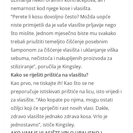
uzimanja nekih oralnim kontraceptiva, ali i
nemarnost kod njege kose i vlasišta.
“Perete li kosu dovoljno često? Možda uopće
niste primijetili da je vaše vlasište prljavije nego
što mislite. Jednom mjesečno biste mu svakako
trebali priuštiti temeljito čišćenje posebnim
šamponom za čišćenje vlasišta i uklanjanje viška
sebuma, nečistoća i nakupljenih proizvoda za
stiliziranje”, poručila je Kingsley.
Kako se riješiti prištića na vlasištu?
Kao prvo, ne tiskajte ih! Kao što se ne
preporučuje istiskivati prištiće na licu, isto vrijedi i
za vlasište. “Ako kopate po njima, mogu ostati
ožiljci koji će spriječiti rast novih vlasi. Dakle,
zdravo vlasište jednako zdrava kosa. Vrlo je
jednostavno”, ističe Kingsley.