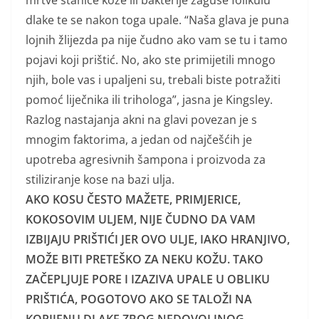
mrtve stanice kože ili bakterije zaguše folikulu
dlake te se nakon toga upale. “Naša glava je puna
lojnih žlijezda pa nije čudno ako vam se tu i tamo
pojavi koji prištić. No, ako ste primijetili mnogo
njih, bole vas i upaljeni su, trebali biste potražiti
pomoć liječnika ili trihologa”, jasna je Kingsley.
Razlog nastajanja akni na glavi povezan je s
mnogim faktorima, a jedan od najčešćih je
upotreba agresivnih šampona i proizvoda za
stiliziranje kose na bazi ulja.
AKO KOSU ČESTO MAŽETE, PRIMJERICE,
KOKOSOVIM ULJEM, NIJE ČUDNO DA VAM
IZBIJAJU PRIŠTIĆI JER OVO ULJE, IAKO HRANJIVO,
MOŽE BITI PRETEŠKO ZA NEKU KOŽU. TAKO
ZAČEPLJUJE PORE I IZAZIVA UPALE U OBLIKU
PRIŠTIĆA, POGOTOVO AKO SE TALOŽI NA