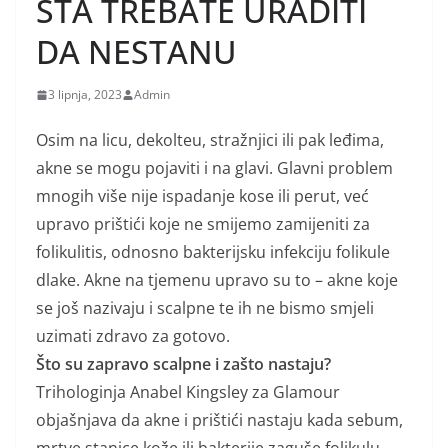
ŠTA TREBATE URADITI
DA NESTANU
3 lipnja, 2023
Admin
Osim na licu, dekolteu, stražnjici ili pak leđima,
akne se mogu pojaviti i na glavi. Glavni problem
mnogih više nije ispadanje kose ili perut, već
upravo prištići koje ne smijemo zamijeniti za
folikulitis, odnosno bakterijsku infekciju folikule
dlake. Akne na tjemenu upravo su to – akne koje
se još nazivaju i scalpne te ih ne bismo smjeli
uzimati zdravo za gotovo.
Što su zapravo scalpne i zašto nastaju?
Trihologinja Anabel Kingsley za Glamour
objašnjava da akne i prištići nastaju kada sebum,