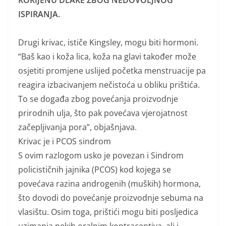
KORIJENU DLAKE ZBOG NEDOVOLJNOG
ISPIRANJA.
Drugi krivac, ističe Kingsley, mogu biti hormoni.
“Baš kao i koža lica, koža na glavi također može
osjetiti promjene uslijed početka menstruacije pa
reagira izbacivanjem nečistoća u obliku prištića.
To se događa zbog povećanja proizvodnje
prirodnih ulja, što pak povećava vjerojatnost
začepljivanja pora”, objašnjava.
Krivac je i PCOS sindrom
S ovim razlogom usko je povezan i Sindrom
policističnih jajnika (PCOS) kod kojega se
povećava razina androgenih (muških) hormona,
što dovodi do povećanje proizvodnje sebuma na
vlasištu. Osim toga, prištići mogu biti posljedica