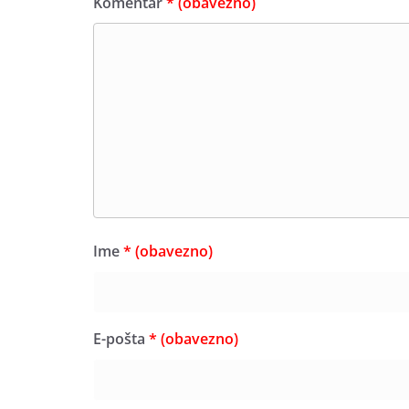
Komentar
* (obavezno)
Ime
* (obavezno)
E-pošta
* (obavezno)