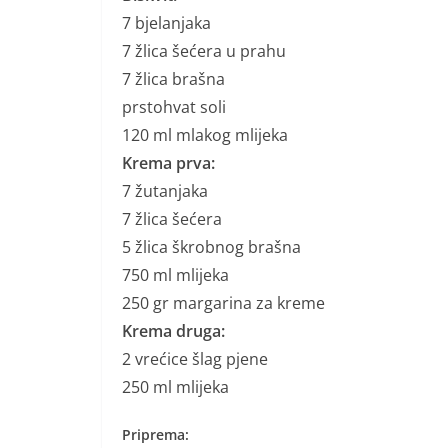
7 bjelanjaka
7 žlica šećera u prahu
7 žlica brašna
prstohvat soli
120 ml mlakog mlijeka
Krema prva:
7 žutanjaka
7 žlica šećera
5 žlica škrobnog brašna
750 ml mlijeka
250 gr margarina za kreme
Krema druga:
2 vrećice šlag pjene
250 ml mlijeka
Priprema: