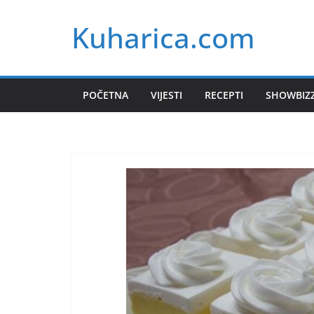
Skip
Kuharica.com
to
content
POČETNA
VIJESTI
RECEPTI
SHOWBIZ