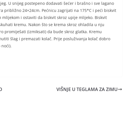
nijeg. U snijeg postepeno dodavati šećer i brašno i sve lagano
ra približno 24×24cm. Pećnicu zagrijati na 175*C i peći biskvit
m mlijekom i ostaviti da biskvit skroz upije mlijeko. Biskvit
a skuhati kremu. Nakon što se krema skroz ohladila u nju
o promiješati (izmiksati) da bude skroz glatka. Kremu
titi šlag i premazati kolač. Prije posluživanja kolač dobro
 noći).
O
VIŠNJE U TEGLAMA ZA ZIMU