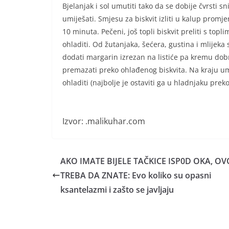
Bjelanjak i sol umutiti tako da se dobije čvrsti s
umiješati. Smjesu za biskvit izliti u kalup promje
10 minuta. Pečeni, još topli biskvit preliti s topli
ohladiti. Od žutanjaka, šećera, gustina i mlijek
dodati margarin izrezan na listiće pa kremu dobr
premazati preko ohlađenog biskvita. Na kraju umu
ohladiti (najbolje je ostaviti ga u hladnjaku preko
Izvor: .malikuhar.com
AKO IMATE BIJELE TAČKICE ISP0D OKA, OV
TREBA DA ZNATE: Evo koliko su opasni
ksantelazmi i zašto se javljaju