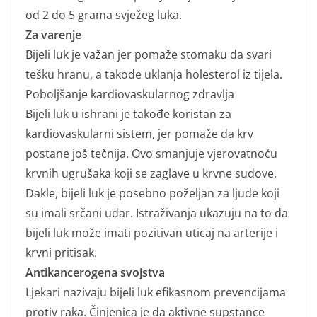
od 2 do 5 grama svježeg luka.
Za varenje
Bijeli luk je važan jer pomaže stomaku da svari
tešku hranu, a takođe uklanja holesterol iz tijela.
Poboljšanje kardiovaskularnog zdravlja
Bijeli luk u ishrani je takođe koristan za
kardiovaskularni sistem, jer pomaže da krv
postane još tečnija. Ovo smanjuje vjerovatnoću
krvnih ugrušaka koji se zaglave u krvne sudove.
Dakle, bijeli luk je posebno poželjan za ljude koji
su imali srčani udar. Istraživanja ukazuju na to da
bijeli luk može imati pozitivan uticaj na arterije i
krvni pritisak.
Antikancerogena svojstva
Ljekari nazivaju bijeli luk efikasnom prevencijama
protiv raka. Činjenica je da aktivne supstance