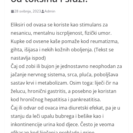
28 svibnja, 2023
Admin
Eliksiri od ovasa se koriste kao stimulans za
nesanicu, mentalnu iscrpljenost, fizički umor.
Kupke od ovsene kaše pomaže kod reumatizma,
gihta, išijasa i nekih kožnih oboljenja. (Tekst se
nastavlja ispod)
Čaj od zobi ili bujon je jednostavno neophodan za
jačanje nervnog sistema, srca, pluća, poboljšava
sastav krvi i metabolizam. Osim toga: liječi čir na
želucu, hronični gastritis, a posebno je koristan
kod hroničnog hepatitisa i pankreatitisa.
Čaj ili odvar od ovaca ima diuretski efekat, pa je u
stanju da leči upalu bubrega i bešike kao i
inkontinencije urina kod djece. Često je veoma
efikasan kod liječenja prehlade i gripe.