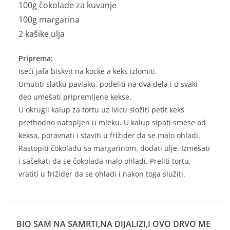
100g čokolade za kuvanje
100g margarina
2 kašike ulja
Priprema:
Iseći jafa biskvit na kocke a keks izlomiti.
Umutiti slatku pavlaku, podeliti na dva dela i u svaki
deo umešati pripremljene kekse.
U okrugli kalup za tortu uz ivicu složiti petit keks
prethodno natopljen u mleku. U kalup sipati smese od
keksa, poravnati i staviti u frižider da se malo ohladi.
Rastopiti čokoladu sa margarinom, dodati ulje. Izmešati
i sačekati da se čokolada malo ohladi. Preliti tortu,
vratiti u frižider da se ohladi i nakon toga služiti.
BIO SAM NA SAMRTI,NA DIJALIZI,I OVO DRVO ME