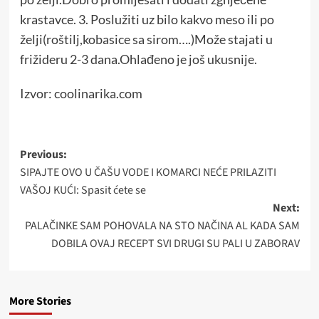
krastavce. 3. Poslužiti uz bilo kakvo meso ili po
želji(roštilj,kobasice sa sirom….)Može stajati u
frižideru 2-3 dana.Ohlađeno je još ukusnije.
Izvor: coolinarika.com
Post
Previous:
SIPAJTE OVO U ČAŠU VODE I KOMARCI NEĆE PRILAZITI
navigation
VAŠOJ KUĆI: Spasit ćete se
Next:
PALAČINKE SAM POHOVALA NA STO NAČINA AL KADA SAM
DOBILA OVAJ RECEPT SVI DRUGI SU PALI U ZABORAV
More Stories