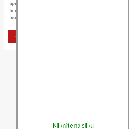
Spremi moje ime, e-poštu i web-stranicu u ovom
internet pregledniku za sljedeći put kada budem
komentirao.
Kliknite na sliku