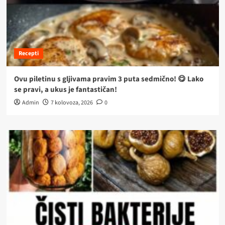
Recepti
Ovu piletinu s gljivama pravim 3 puta sedmično! 😋 Lako
se pravi, a ukus je fantastičan!
Admin
7 kolovoza, 2026
0