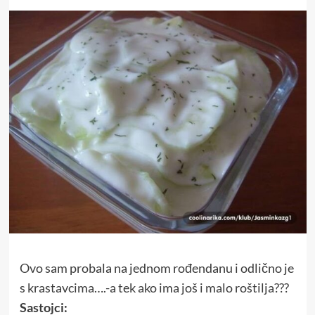
Ovo sam probala na jednom rođendanu i odlično je
s krastavcima….-a tek ako ima još i malo roštilja???
Sastojci: