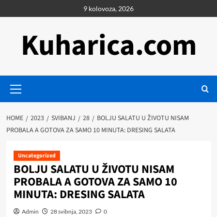
Skip
9 kolovoza, 2026
to
content
Kuharica.com
Primary
Menu
HOME
2023
SVIBANJ
28
BOLJU SALATU U ŽIVOTU NISAM
PROBALA A GOTOVA ZA SAMO 10 MINUTA: DRESING SALATA
Uncategorized
BOLJU SALATU U ŽIVOTU NISAM
PROBALA A GOTOVA ZA SAMO 10
MINUTA: DRESING SALATA
Admin
28 svibnja, 2023
0