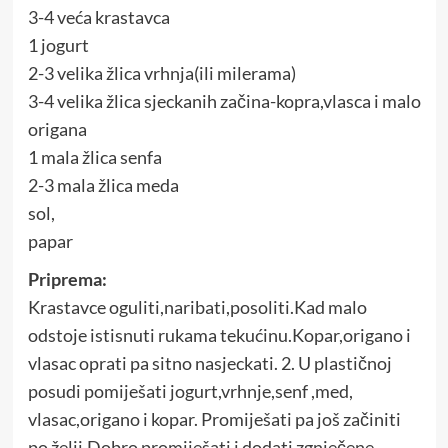
3-4 veća krastavca
1 jogurt
2-3 velika žlica vrhnja(ili milerama)
3-4 velika žlica sjeckanih začina-kopra,vlasca i malo
origana
1 mala žlica senfa
2-3 mala žlica meda
sol,
papar
Priprema:
Krastavce oguliti,naribati,posoliti.Kad malo
odstoje istisnuti rukama tekućinu.Kopar,origano i
vlasac oprati pa sitno nasjeckati. 2. U plastičnoj
posudi pomiješati jogurt,vrhnje,senf ,med,
vlasac,origano i kopar. Promiješati pa još začiniti
po želji.Dobro promiješati i dodati zgnječene