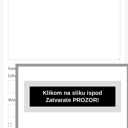
Ime
*
E-pošta
*
(obavezno)
(obavezno)
Klikom na sliku ispod
Zatvarate PROZOR!
Web-stranica