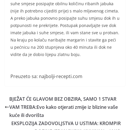
suhe smjese posipajte obilnu količinu ribanih jabuka
(nije ih potrebno cijediti prije) s malo mljevenog cimeta.
A preko jabuka ponovno posipajte suhu smjesu dok ih u
potpunosti ne prekrijete. Postupak ponavljajte sve dok
imate jabuka i suhe smjese, ili vam stane sve u protvan.
Na kraju po kolaču naribajte margarin i stavite ga peći
u pećnicu na 200 stupnjeva oko 40 minuta ili dok ne
vidite da je dobio lijepu zlatnu boju.
Preuzeto sa: najbolji-recepti.com
BJEŽAT ĆE GLAVOM BEZ OBZIRA, SAMO 1 STVAR
VAM TREBA:Evo kako otjerati zmije iz blizine vaše
kuće ili dvorišta
EKSPLOZIJA ZADOVOLJSTVA U USTIMA: KROMPIR