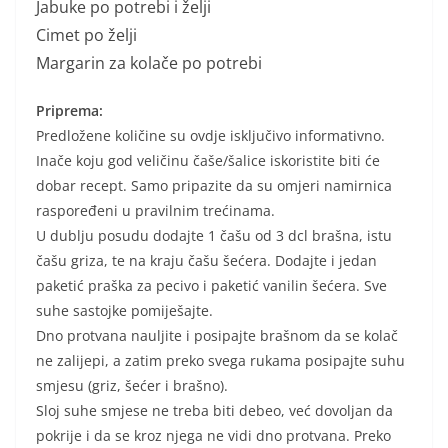
Jabuke po potrebi i želji
Cimet po želji
Margarin za kolače po potrebi
Priprema:
Predložene količine su ovdje isključivo informativno.
Inače koju god veličinu čaše/šalice iskoristite biti će
dobar recept. Samo pripazite da su omjeri namirnica
raspoređeni u pravilnim trećinama.
U dublju posudu dodajte 1 čašu od 3 dcl brašna, istu
čašu griza, te na kraju čašu šećera. Dodajte i jedan
paketić praška za pecivo i paketić vanilin šećera. Sve
suhe sastojke pomiješajte.
Dno protvana nauljite i posipajte brašnom da se kolač
ne zalijepi, a zatim preko svega rukama posipajte suhu
smjesu (griz, šećer i brašno).
Sloj suhe smjese ne treba biti debeo, već dovoljan da
pokrije i da se kroz njega ne vidi dno protvana. Preko