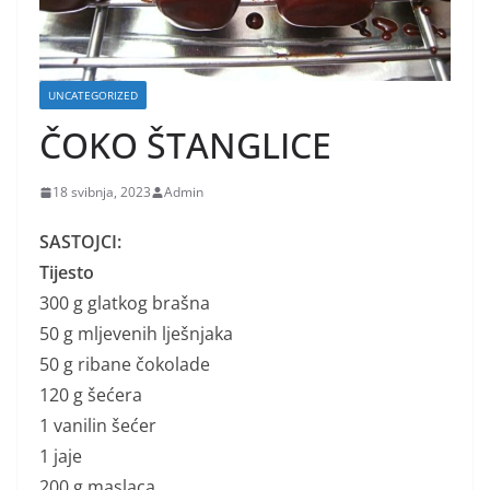
UNCATEGORIZED
ČOKO ŠTANGLICE
18 svibnja, 2023
Admin
SASTOJCI:
Tijesto
300 g glatkog brašna
50 g mljevenih lješnjaka
50 g ribane čokolade
120 g šećera
1 vanilin šećer
1 jaje
200 g maslaca