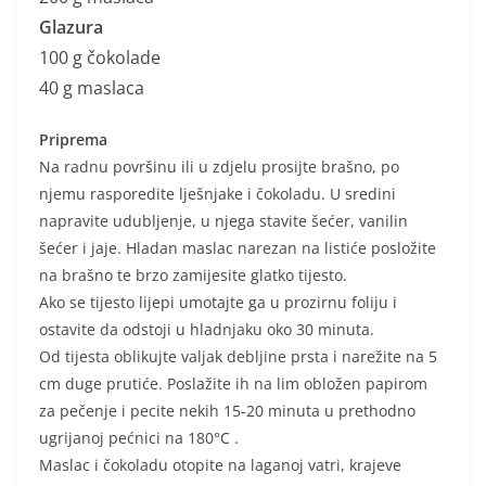
Glazura
100 g čokolade
40 g maslaca
Priprema
Na radnu površinu ili u zdjelu prosijte brašno, po
njemu rasporedite lješnjake i čokoladu. U sredini
napravite udubljenje, u njega stavite šećer, vanilin
šećer i jaje. Hladan maslac narezan na listiće posložite
na brašno te brzo zamijesite glatko tijesto.
Ako se tijesto lijepi umotajte ga u prozirnu foliju i
ostavite da odstoji u hladnjaku oko 30 minuta.
Od tijesta oblikujte valjak debljine prsta i narežite na 5
cm duge prutiće. Poslažite ih na lim obložen papirom
za pečenje i pecite nekih 15-20 minuta u prethodno
ugrijanoj pećnici na 180°C .
Maslac i čokoladu otopite na laganoj vatri, krajeve