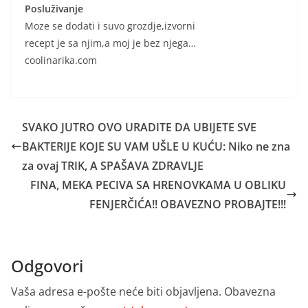
Posluživanje
Moze se dodati i suvo grozdje,izvorni
recept je sa njim,a moj je bez njega…
coolinarika.com
SVAKO JUTRO OVO URADITE DA UBIJETE SVE
BAKTERIJE KOJE SU VAM UŠLE U KUĆU: Niko ne zna
za ovaj TRIK, A SPAŠAVA ZDRAVLJE
FINA, MEKA PECIVA SA HRENOVKAMA U OBLIKU
FENJERČIĆA!! OBAVEZNO PROBAJTE!!!
Odgovori
Vaša adresa e-pošte neće biti objavljena.
Obavezna