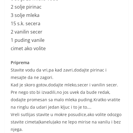
2 solje pirinac
3 solje mleka
15 s.k. secera
2 vanilin secer
1 puding vanile
cimet ako volite
Priprema
Stavite vodu da vri,pa kad zavri,dodajte pirinac i
mesajte da ne zagori.
Kad je skoro gotov,dodajte mleko,secer i vanilin secer.
Pre nego sto bi izvadili,no jos uvek da bude redak,
dodajte promesan sa malo mleka puding.Kratko vratite
na ringlu da udari jedan kljuc i to je to….
Vreli sutlijas stavite u mokre posudice,ako volite odozgo
stavite cimeta(kanelu)ako ne lepo mirise na vanilu i bez
njega.