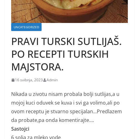
UNCATEGORIZED
PRAVI TURSKI SUTLIJAŠ.
PO RECEPTI TURSKIH
MAJSTORA.
16 svibnja, 2023
Admin
Nikada u zivotu nisam probala bolji sutlijas,a u
mojoj kuci oduvek se kuva i svi ga volimo,ali po
ovom receptu je stvarno specijalan…Predlazem
da probate,pa onda komentirajte….
Sastojci
6 solja za mleko vode