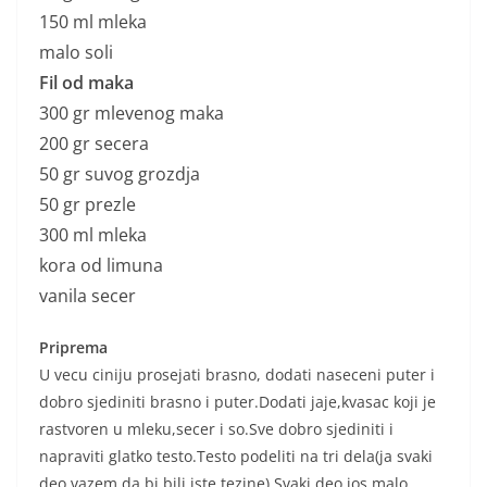
150 ml mleka
malo soli
Fil od maka
300 gr mlevenog maka
200 gr secera
50 gr suvog grozdja
50 gr prezle
300 ml mleka
kora od limuna
vanila secer
Priprema
U vecu ciniju prosejati brasno, dodati naseceni puter i
dobro sjediniti brasno i puter.Dodati jaje,kvasac koji je
rastvoren u mleku,secer i so.Sve dobro sjediniti i
napraviti glatko testo.Testo podeliti na tri dela(ja svaki
deo vazem da bi bili iste tezine).Svaki deo jos malo