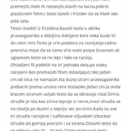
premesiti,malo ih rastanjiti,staviti na tacnu,pokriti
plasticnom folim,i testo staviti i frizider da se hladi oko
pola sata.
Testo izvaditi iz frizidera.Razviti testo u obliku
pravougaonika a debljina dobijene kore neka bude tri
do cetiri mm.Testo je vrlo podatno za razvijanje,radna
povrsina moze da se samo vrlo malo pospe brasnom ali
uglavnom testo se ne lepi i lako se razvija.
Ohladjeni fil podeliti na tri jednaka dela,pa svaku
razvijeni deo premazati filom ostavljajuci oko jedan
cm.od ivica ne namazan.Na duzoj strani pravougaonika
prebaciti prema unutra ivice testa(oko jedan cm.)a onda
kracom stranom uvijati testo da se obrazuje rolat.Sirina
strudle je ista kao sirina tepsije iz rerne,znaci strudla se
ne stavlja po duzini u tepsiju vec po sirini.Kada su sve
tri strudle razvijene i nafilovane viljuskom izbockati
strudle po gornjoj povrsini i sa strana.Ostaviti testo da
se odmara oko 15 – 20 min.Zatim premazati testo