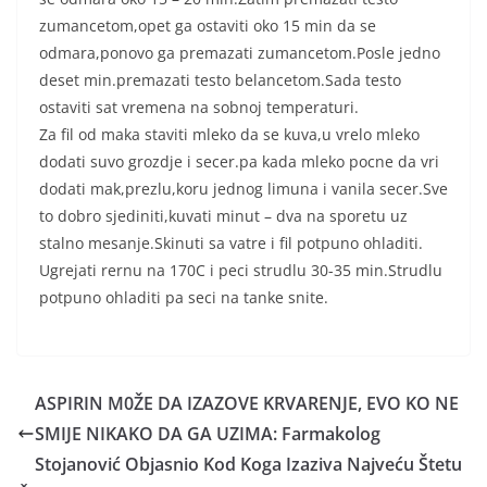
zumancetom,opet ga ostaviti oko 15 min da se
odmara,ponovo ga premazati zumancetom.Posle jedno
deset min.premazati testo belancetom.Sada testo
ostaviti sat vremena na sobnoj temperaturi.
Za fil od maka staviti mleko da se kuva,u vrelo mleko
dodati suvo grozdje i secer.pa kada mleko pocne da vri
dodati mak,prezlu,koru jednog limuna i vanila secer.Sve
to dobro sjediniti,kuvati minut – dva na sporetu uz
stalno mesanje.Skinuti sa vatre i fil potpuno ohladiti.
Ugrejati rernu na 170C i peci strudlu 30-35 min.Strudlu
potpuno ohladiti pa seci na tanke snite.
ASPIRIN M0ŽE DA IZAZOVE KRVARENJE, EVO KO NE
SMIJE NIKAKO DA GA UZIMA: Farmakolog
Stojanović Objasnio Kod Koga Izaziva Najveću Štetu