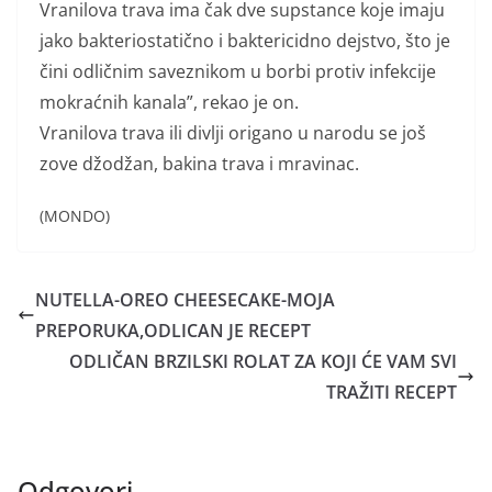
Vranilova trava ima čak dve supstance koje imaju
jako bakteriostatično i baktericidno dejstvo, što je
čini odličnim saveznikom u borbi protiv infekcije
mokraćnih kanala”, rekao je on.
Vranilova trava ili divlji origano u narodu se još
zove džodžan, bakina trava i mravinac.
(MONDO)
NUTELLA-OREO CHEESECAKE-MOJA
PREPORUKA,ODLICAN JE RECEPT
ODLIČAN BRZILSKI ROLAT ZA KOJI ĆE VAM SVI
TRAŽITI RECEPT
Odgovori