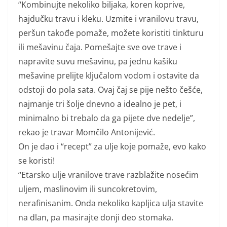
“Kombinujte nekoliko biljaka, koren koprive,
hajdučku travu i kleku. Uzmite i vranilovu travu,
peršun takođe pomaže, možete koristiti tinkturu
ili mešavinu čaja. Pomešajte sve ove trave i
napravite suvu mešavinu, pa jednu kašiku
mešavine prelijte ključalom vodom i ostavite da
odstoji do pola sata. Ovaj čaj se pije nešto češće,
najmanje tri šolje dnevno a idealno je pet, i
minimalno bi trebalo da ga pijete dve nedelje”,
rekao je travar Momčilo Antonijević.
On je dao i “recept” za ulje koje pomaže, evo kako
se koristi!
“Etarsko ulje vranilove trave razblažite nosećim
uljem, maslinovim ili suncokretovim,
nerafinisanim. Onda nekoliko kapljica ulja stavite
na dlan, pa masirajte donji deo stomaka.