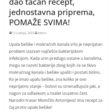
dao tačan recept,
jednostavna priprema,
POMAŽE SVIMA!
12 svibnja, 2023
Admin
Upala bešike i mokraćnih kanala vrlo je neprijatan
problem izazvan najčešće bakterijskom
infekcijom. Kada urin predugo ostane u kanalima,
mogu se razviti bakterije zbog kojih će se tkivo
mokraćnog kanala i bešike upaliti i postati bolno.
Ko je imao upalu bešike, zna koliko je ovo
neprijatno stanje – bolovi su iznenađujuće jaki, a
nagon za odlaskom u toalet izuzetno čest.
Narodni travar Momčilo Antonijević ima recept za
čaj protiv upale bešike!