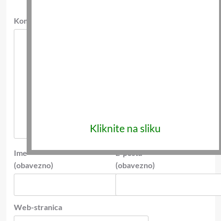
Komentar
* (obavezno)
Kliknite na sliku
Ime
*
E-pošta
*
(obavezno)
(obavezno)
Web-stranica