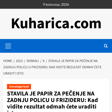
Skip
9 kolovoza, 2026
to
content
Kuharica.com
Primary
Menu
HOME
2023
SVIBANJ
9
STAVILA JE PAPIR ZA PEČENJE NA
ZADNJU POLICU U FRIZIDERU: KAD VIDITE REZULTAT ODMAH ĆETE
URADITI ISTO
Uncategorized
STAVILA JE PAPIR ZA PEČENJE NA
ZADNJU POLICU U FRIZIDERU: Kad
vidite rezultat odmah ćete uraditi