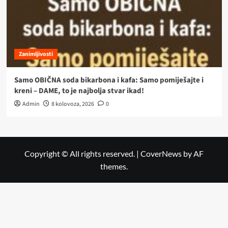
Zanimljivosti
Samo OBIČNA soda bikarbona i kafa: Samo pomiješajte i
kreni – DAME, to je najbolja stvar ikad!
Admin
8 kolovoza, 2026
0
Copyright © All rights reserved.
|
CoverNews
by AF
themes.