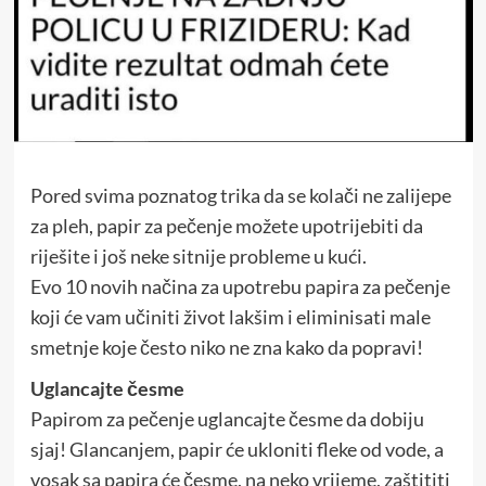
Pored svima poznatog trika da se kolači ne zalijepe
za pleh, papir za pečenje možete upotrijebiti da
riješite i još neke sitnije probleme u kući.
Evo 10 novih načina za upotrebu papira za pečenje
koji će vam učiniti život lakšim i eliminisati male
smetnje koje često niko ne zna kako da popravi!
Uglancajte česme
Papirom za pečenje uglancajte česme da dobiju
sjaj! Glancanjem, papir će ukloniti fleke od vode, a
vosak sa papira će česme, na neko vrijeme, zaštititi