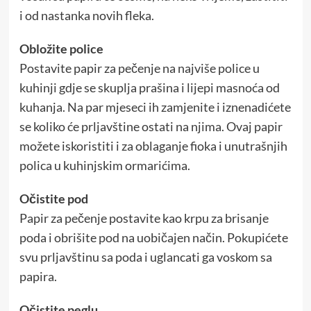
i od nastanka novih fleka.
Obložite police
Postavite papir za pečenje na najviše police u
kuhinji gdje se skuplja prašina i lijepi masnoća od
kuhanja. Na par mjeseci ih zamjenite i iznenadićete
se koliko će prljavštine ostati na njima. Ovaj papir
možete iskoristiti i za oblaganje fioka i unutrašnjih
polica u kuhinjskim ormarićima.
Očistite pod
Papir za pečenje postavite kao krpu za brisanje
poda i obrišite pod na uobičajen način. Pokupićete
svu prljavštinu sa poda i uglancati ga voskom sa
papira.
Očistite peglu