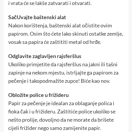
i vrata će se lakše zatvarati i otvarati.
SačUvajte baštenski alat
Nakon korištenja, baštenski alat očistite ovim
papirom. Osim što ćete lako skinuti ostatke zemlje,
vosak sa papira će zaštititi metal od hrđe.
Odglavite zaglavljen rajsferšlus
Ukoliko primjetite da rajsferšlus na jakni ili tašni
zapinje na nekom mjestu, istrljajte ga papirom za
pečenje i takopodmažite zupce! Biće kao nov.
Obložite police u frižideru
Papir za pečenje je idealan za oblaganje polica i
fioka čak i u frižideru. Zaštitiće police ukoliko se
nešto prolije, dovoljno da ne morate da brišete
cijeli frižider nego samo zamijenite papir.