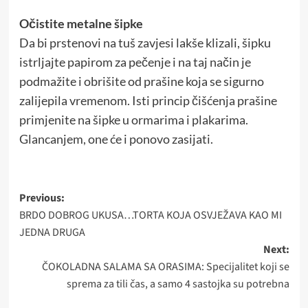
Očistite metalne šipke
Da bi prstenovi na tuš zavjesi lakše klizali, šipku
istrljajte papirom za pečenje i na taj način je
podmažite i obrišite od prašine koja se sigurno
zalijepila vremenom. Isti princip čišćenja prašine
primjenite na šipke u ormarima i plakarima.
Glancanjem, one će i ponovo zasijati.
Post
Previous:
BRDO DOBROG UKUSA…TORTA KOJA OSVJEŽAVA KAO MI
navigation
JEDNA DRUGA
Next:
ČOKOLADNA SALAMA SA ORASIMA: Specijalitet koji se
sprema za tili čas, a samo 4 sastojka su potrebna