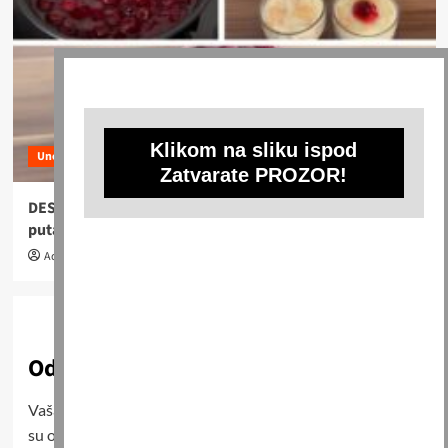
Klikom na sliku ispod
Uncategorized
Zatvarate PROZOR!
DESERT U ČAŠI ZA 5 MINUTA: Ovaj desert pravim svaki
puta kada mi dolaze gosti…
Admin
16 lipnja, 2026
0
Odgovori
Vaša adresa e-pošte neće biti objavljena.
Obavezna polja
su označena sa
* (obavezno)