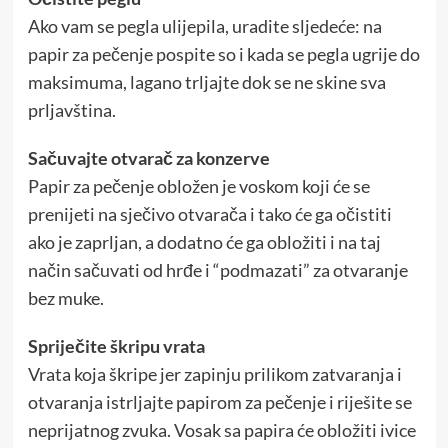
Ako vam se pegla ulijepila, uradite sljedeće: na
papir za pečenje pospite so i kada se pegla ugrije do
maksimuma, lagano trljajte dok se ne skine sva
prljavština.
Sačuvajte otvarač za konzerve
Papir za pečenje obložen je voskom koji će se
prenijeti na sječivo otvarača i tako će ga očistiti
ako je zaprljan, a dodatno će ga obložiti i na taj
način sačuvati od hrđe i “podmazati” za otvaranje
bez muke.
Spriječite škripu vrata
Vrata koja škripe jer zapinju prilikom zatvaranja i
otvaranja istrljajte papirom za pečenje i riješite se
neprijatnog zvuka. Vosak sa papira će obložiti ivice