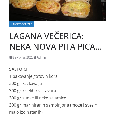
UNCATEGORIZED
LAGANA VEČERICA:
NEKA NOVA PITA PICA…
8 svibnja, 2023
Admin
SASTOJCI:
1 pakovanje gotovih kora
300 gr kackavalja
300 gr kiselih krastavaca
300 gr sunke ili neke salamice
300 gr mariniranih sampinjona (moze i svezih
malo izdinstanih)