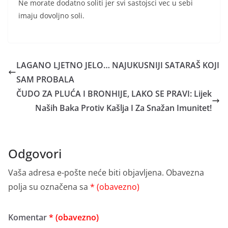
Ne morate dodatno soliti jer svi sastojsci vec u sebi
imaju dovoljno soli.
LAGANO LJETNO JELO… NAJUKUSNIJI SATARAŠ KOJI
SAM PROBALA
ČUDO ZA PLUĆA I BRONHIJE, LAKO SE PRAVI: Lijek
Naših Baka Protiv Kašlja I Za Snažan Imunitet!
Odgovori
Vaša adresa e-pošte neće biti objavljena.
Obavezna
polja su označena sa
* (obavezno)
Komentar
* (obavezno)