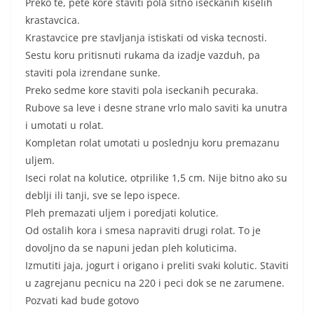
Preko te, pete kore staviti pola sitno iseckanih kiselih
krastavcica.
Krastavcice pre stavljanja istiskati od viska tecnosti.
Sestu koru pritisnuti rukama da izadje vazduh, pa
staviti pola izrendane sunke.
Preko sedme kore staviti pola iseckanih pecuraka.
Rubove sa leve i desne strane vrlo malo saviti ka unutra
i umotati u rolat.
Kompletan rolat umotati u poslednju koru premazanu
uljem.
Iseci rolat na kolutice, otprilike 1,5 cm. Nije bitno ako su
deblji ili tanji, sve se lepo ispece.
Pleh premazati uljem i poredjati kolutice.
Od ostalih kora i smesa napraviti drugi rolat. To je
dovoljno da se napuni jedan pleh koluticima.
Izmutiti jaja, jogurt i origano i preliti svaki kolutic. Staviti
u zagrejanu pecnicu na 220 i peci dok se ne zarumene.
Pozvati kad bude gotovo