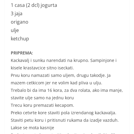
1 casa (2 dcl) jogurta
3 jaja
origano
ulje
ketchup
PRIPREMA:
Kackavalj i sunku narendati na krupno. Sampinjone i
kisele krastavcice sitno iseckati.
Prvu koru namazati samo uljem, drugu takodje. Ja
mazem cetkicom jer ne volim kad pliva u ulju.
Trebalo bi da ima 16 kora, za dva rolata, ako ima manje,
stavite ulje samo na jednu koru
Trecu koru premazati kecapom.
Preko cetvrte kore staviti pola izrendanog kackavalja.
Staviti petu koru i pritisnuti rukama da izadje vazduh.
Lakse se mota kasnije