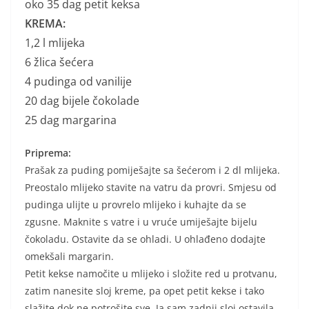
oko 35 dag petit keksa
KREMA:
1,2 l mlijeka
6 žlica šećera
4 pudinga od vanilije
20 dag bijele čokolade
25 dag margarina
Priprema:
Prašak za puding pomiješajte sa šećerom i 2 dl mlijeka.
Preostalo mlijeko stavite na vatru da provri. Smjesu od
pudinga ulijte u provrelo mlijeko i kuhajte da se
zgusne. Maknite s vatre i u vruće umiješajte bijelu
čokoladu. Ostavite da se ohladi. U ohlađeno dodajte
omekšali margarin.
Petit kekse namočite u mlijeko i složite red u protvanu,
zatim nanesite sloj kreme, pa opet petit kekse i tako
slažite dok ne potrošite sve. Ja sam zadnji sloj ostavila