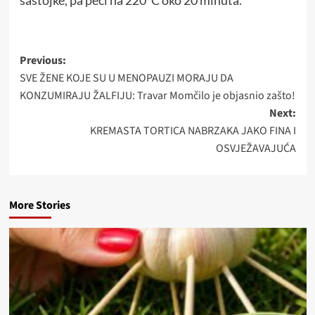
sastojke, pa peći na 220°C oko 20 minuta.
Post
Previous:
SVE ŽENE KOJE SU U MENOPAUZI MORAJU DA
navigation
KONZUMIRAJU ŽALFIJU: Travar Momčilo je objasnio zašto!
Next:
KREMASTA TORTICA NABRZAKA JAKO FINA I
OSVJEŽAVAJUĆA
More Stories