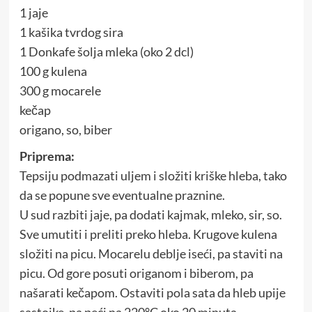
1 jaje
1 kašika tvrdog sira
1 Donkafe šolja mleka (oko 2 dcl)
100 g kulena
300 g mocarele
kečap
origano, so, biber
Priprema:
Tepsiju podmazati uljem i složiti kriške hleba, tako
da se popune sve eventualne praznine.
U sud razbiti jaje, pa dodati kajmak, mleko, sir, so.
Sve umutiti i preliti preko hleba. Krugove kulena
složiti na picu. Mocarelu deblje iseći, pa staviti na
picu. Od gore posuti origanom i biberom, pa
našarati kečapom. Ostaviti pola sata da hleb upije