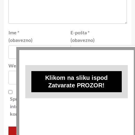
Ime
*
E-pošta
*
(obavezno)
(obavezno)
Web-stranica
Klikom na sliku ispod
Zatvarate PROZOR!
Spremi moje ime, e-poštu i web-stranicu u ovom
internet pregledniku za sljedeći put kada budem
komentirao.