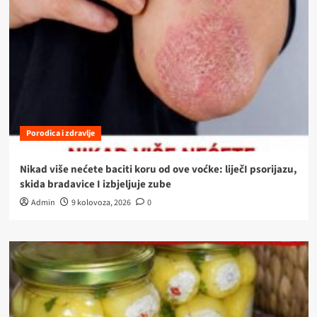
Porodica i zdravlje
Nikad više nećete baciti koru od ove voćke: liječI psorijazu,
skida bradavice I izbjeljuje zube
Admin
9 kolovoza, 2026
0