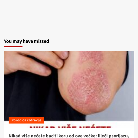
You may have missed
Porodica i zdravlje
Nikad više nećete baciti koru od ove voćke: liječI psorijazu,