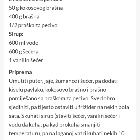
50 g kokosovog brašna
400 g brašna
1/2 praška za pecivo
Sirup:
600 ml vode
600 g šećera
1 vanilin šećer
Priprema
Umutiti puter, jaje, žumance i šećer, pa dodati
kiselu pavlaku, kokosovo brašno i brašno
pomiješano sa praškom za pecivo. Sve dobro
sjediniti, pa tijesto ostaviti u frižider na nekih pola
sata. Skuhati sirup (staviti šećer, vanilin šećer i
vodu da kuha, pa kad prokuha smanjiti
temperaturu, pa na laganoj vatri kuhati nekih 10