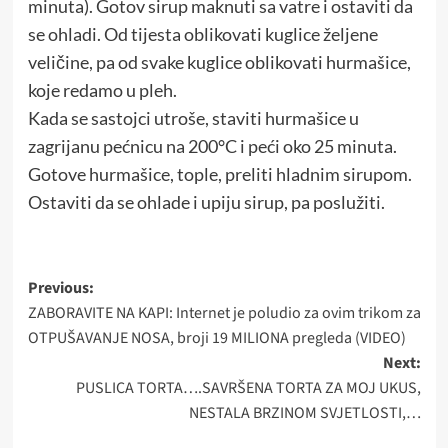
minuta). Gotov sirup maknuti sa vatre i ostaviti da
se ohladi. Od tijesta oblikovati kuglice željene
veličine, pa od svake kuglice oblikovati hurmašice,
koje redamo u pleh.
Kada se sastojci utroše, staviti hurmašice u
zagrijanu pećnicu na 200°C i peći oko 25 minuta.
Gotove hurmašice, tople, preliti hladnim sirupom.
Ostaviti da se ohlade i upiju sirup, pa poslužiti.
Post
Previous:
ZABORAVITE NA KAPI: Internet je poludio za ovim trikom za
navigation
OTPUŠAVANJE NOSA, broji 19 MILIONA pregleda (VIDEO)
Next:
PUSLICA TORTA….SAVRŠENA TORTA ZA MOJ UKUS,
NESTALA BRZINOM SVJETLOSTI,…