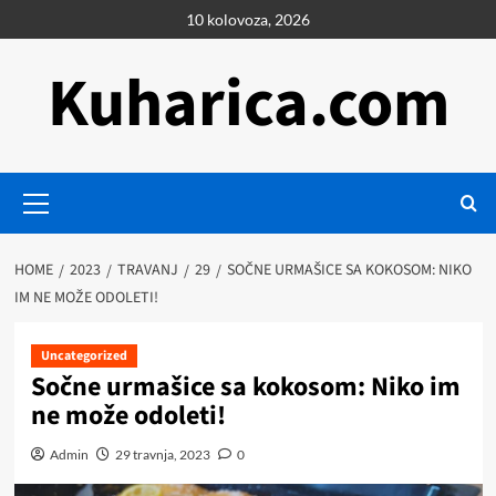
Skip
10 kolovoza, 2026
to
content
Kuharica.com
Primary
Menu
HOME
2023
TRAVANJ
29
SOČNE URMAŠICE SA KOKOSOM: NIKO
IM NE MOŽE ODOLETI!
Uncategorized
Sočne urmašice sa kokosom: Niko im
ne može odoleti!
Admin
29 travnja, 2023
0