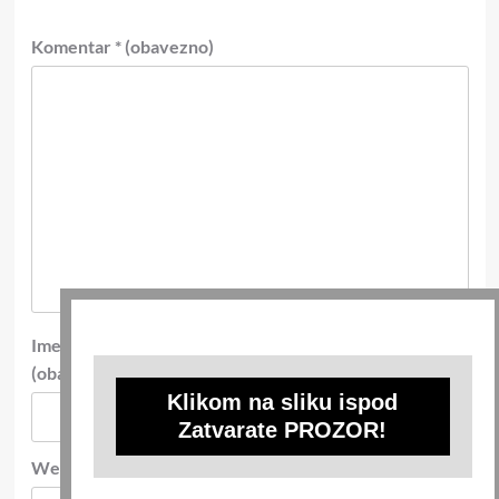
Komentar
* (obavezno)
Ime
*
E-pošta
*
(obavezno)
(obavezno)
Klikom na sliku ispod
Zatvarate PROZOR!
Web-stranica