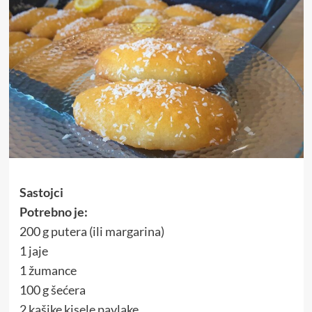
Sastojci
Potrebno je:
200 g putera (ili margarina)
1 jaje
1 žumance
100 g šećera
2 kašike kisele pavlake