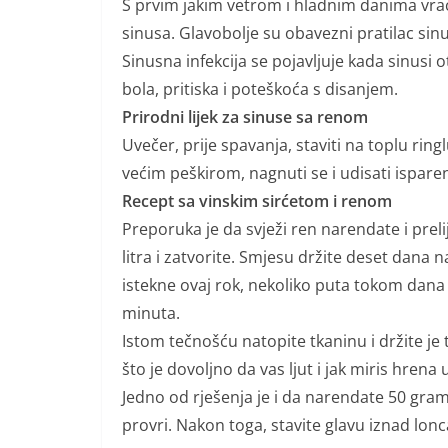
S prvim jakim vetrom i hladnim danima vra
sinusa. Glavobolje su obavezni pratilac sinu
Sinusna infekcija se pojavljuje kada sinusi 
bola, pritiska i poteškoća s disanjem.
Prirodni lijek za sinuse sa renom
Uvečer, prije spavanja, staviti na toplu rin
većim peškirom, nagnuti se i udisati ispar
Recept sa vinskim sirćetom i renom
Preporuka je da svježi ren narendate i preli
litra i zatvorite. Smjesu držite deset dan
istekne ovaj rok, nekoliko puta tokom dana
minuta.
Istom tečnošću natopite tkaninu i držite je t
što je dovoljno da vas ljut i jak miris hrena u
Jedno od rješenja je i da narendate 50 grama
provri. Nakon toga, stavite glavu iznad lonca