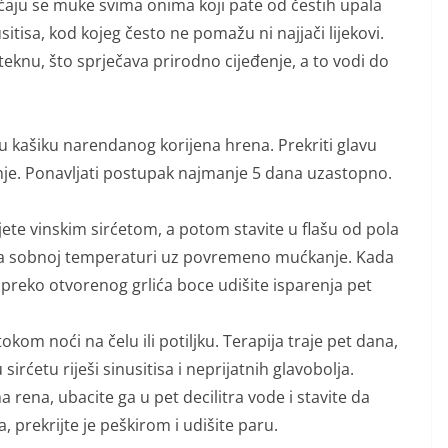
ćaju se muke svima onima koji pate od čestih upala
sitisa, kod kojeg često ne pomažu ni najjači lijekovi.
oteknu, što sprječava prirodno cijeđenje, a to vodi do
glu kašiku narendanog korijena hrena. Prekriti glavu
enje. Ponavljati postupak najmanje 5 dana uzastopno.
jete vinskim sirćetom, a potom stavite u flašu od pola
a na sobnoj temperaturi uz povremeno mućkanje. Kada
 preko otvorenog grlića boce udišite isparenja pet
okom noći na čelu ili potiljku. Terapija traje pet dana,
 sirćetu riješi sinusitisa i neprijatnih glavobolja.
 rena, ubacite ga u pet decilitra vode i stavite da
, prekrijte je peškirom i udišite paru.