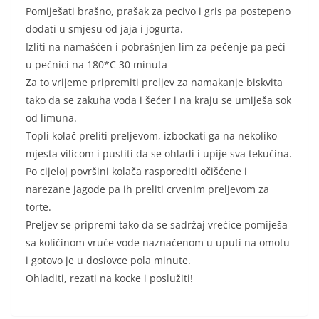
Pomiješati brašno, prašak za pecivo i gris pa postepeno
dodati u smjesu od jaja i jogurta.
Izliti na namašćen i pobrašnjen lim za pečenje pa peći
u pećnici na 180*C 30 minuta
Za to vrijeme pripremiti preljev za namakanje biskvita
tako da se zakuha voda i šećer i na kraju se umiješa sok
od limuna.
Topli kolač preliti preljevom, izbockati ga na nekoliko
mjesta vilicom i pustiti da se ohladi i upije sva tekućina.
Po cijeloj površini kolača rasporediti očišćene i
narezane jagode pa ih preliti crvenim preljevom za
torte.
Preljev se pripremi tako da se sadržaj vrećice pomiješa
sa količinom vruće vode naznačenom u uputi na omotu
i gotovo je u doslovce pola minute.
Ohladiti, rezati na kocke i poslužiti!