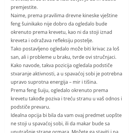
premjestite.
Naime, prema pravilima drevne kineske vještine
feng šuinikako nije dobro da ogledalo bude
okrenuto prema krevetu, kao ni da stoji iznad
kreveta i odražava refleksiju postelje.
Tako postavljeno ogledalo može biti krivac za loš
san, ali i probleme u braku, tvrde ovi stručnjaci.
Kako navode, takva pozicija ogledala podstiče
stvaranje aktivnosti, a u spavaćoj sobi je potrebna
upravo suprotna energija – mir i tišina.
Prema feng šuiju, ogledalo okrenuto prema
krevetu takođe poziva i treću stranu u vaš odnos i
podstiče prevaru.
Idealna opcija bi bila da vam ovaj predmet uopšte
ne stoji u spavaćoj sobi, ili da makar bude sa
unutrašnje strane ormara. Možete ga staviti i na