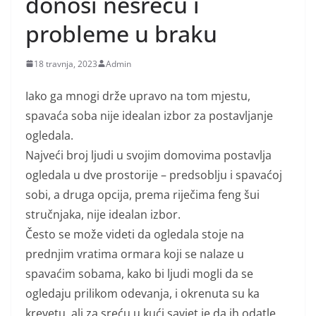
donosi nesreću i
probleme u braku
18 travnja, 2023
Admin
Iako ga mnogi drže upravo na tom mjestu,
spavaća soba nije idealan izbor za postavljanje
ogledala.
Najveći broj ljudi u svojim domovima postavlja
ogledala u dve prostorije – predsoblju i spavaćoj
sobi, a druga opcija, prema riječima feng šui
stručnjaka, nije idealan izbor.
Često se može videti da ogledala stoje na
prednjim vratima ormara koji se nalaze u
spavaćim sobama, kako bi ljudi mogli da se
ogledaju prilikom odevanja, i okrenuta su ka
krevetu, ali za sreću u kući savjet je da ih odatle