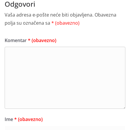
Odgovori
Vaša adresa e-pošte neće biti objavljena.
Obavezna
polja su označena sa
* (obavezno)
Komentar
* (obavezno)
Ime
* (obavezno)