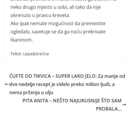
neko drugo mjesto u sobi, ali tako da nije
okrenuto u pravcu kreveta.
Ako ipak nemate mogućnost da premestite
ogledalo, savetuje se da ga noću prekrivate
tkaninom.
Tekst: Lepa&Srećna
ĆUFTE OD TIKVICA – SUPER LAKO JELO: Za manje od
dve nedelje recept je videlo preko milion ljudi, a
nema prženja u ulju
PITA ANITA – NEŠTO NAJUKUSNIJE ŠTO SAM
PROBALA…