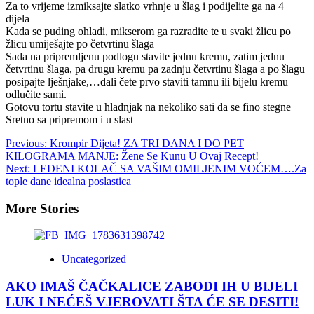
Za to vrijeme izmiksajte slatko vrhnje u šlag i podijelite ga na 4
dijela
Kada se puding ohladi, mikserom ga razradite te u svaki žlicu po
žlicu umiješajte po četvrtinu šlaga
Sada na pripremljenu podlogu stavite jednu kremu, zatim jednu
četvrtinu šlaga, pa drugu kremu pa zadnju četvrtinu šlaga a po šlagu
posipajte lješnjake,…dali čete prvo staviti tamnu ili bijelu kremu
odlučite sami.
Gotovu tortu stavite u hladnjak na nekoliko sati da se fino stegne
Sretno sa pripremom i u slast
Post
Previous:
Krompir Dijeta! ZA TRI DANA I DO PET
KILOGRAMA MANJE: Žene Se Kunu U Ovaj Recept!
navigation
Next:
LEDENI KOLAČ SA VAŠIM OMILJENIM VOĆEM….Za
tople dane idealna poslastica
More Stories
Uncategorized
AKO IMAŠ ČAČKALICE ZABODI IH U BIJELI
LUK I NEĆEŠ VJEROVATI ŠTA ĆE SE DESITI!