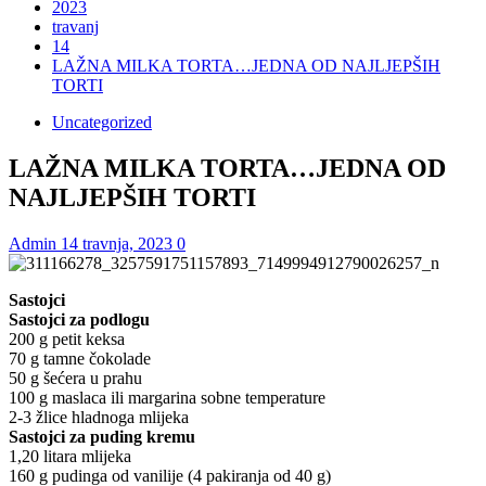
2023
travanj
14
LAŽNA MILKA TORTA…JEDNA OD NAJLJEPŠIH
TORTI
Uncategorized
LAŽNA MILKA TORTA…JEDNA OD
NAJLJEPŠIH TORTI
Admin
14 travnja, 2023
0
Sastojci
Sastojci za podlogu
200 g petit keksa
70 g tamne čokolade
50 g šećera u prahu
100 g maslaca ili margarina sobne temperature
2-3 žlice hladnoga mlijeka
Sastojci za puding kremu
1,20 litara mlijeka
160 g pudinga od vanilije (4 pakiranja od 40 g)