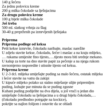
140 g šećera
Za jednu polovicu kreme
200 g milka čokolade sa lješnjacima
Za drugu polovicu kreme
100 g bijele milka čokolade
Još treba
500 ml. slatkog vrhnja za šlag
30-40 g preprženih pa izmrvljenih lješnjaka
Priprema
Priprema podloge od keksa
Petit kekse izmrvite, čokoladu naribajte, maslac narežite
U zdjelu stavite kekse, čokoladu, šećer i maslac a na kraju mlijeko,
… rukama umijesite fino tijesto,….tijesto mora biti srednje mekano.
U kalup za torte na dno stavite papir za pečenje a na njega rukom
ravnomjerno rasporedite i utisnite tijesto od keksa.
Priprema kreme
U 2-3 dcl. mlijeka umiješajte puding sa malo šećera, ostatak mlijeka
i šećer stavite na vatru da zakipi
U kipuće mlijeko polako uz stalno miješanje ulijte pripremljen
puding, kuhajte par minuta da se puding zgusne
Kuhani puding podijelite na dva dijela, u još vrući u jedan dio
umiješajte čokoladu sa lješnjacima a u drugi bijelu čokoladu,…
(čokoladu predhodno potrgajte na kockice),
pokrijte sa najlon folijom i ostavite da se ohladi