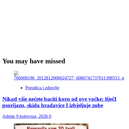
You may have missed
Porodica i zdravlje
Nikad više nećete baciti koru od ove voćke: liječI
psorijazu, skida bradavice I izbjeljuje zube
Admin
9 kolovoza, 2026
0