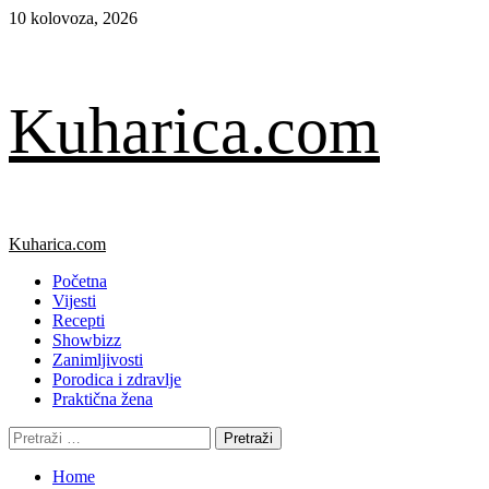
Skip
10 kolovoza, 2026
to
content
Kuharica.com
Primary
Kuharica.com
Menu
Početna
Vijesti
Recepti
Showbizz
Zanimljivosti
Porodica i zdravlje
Praktična žena
Pretraži:
Home