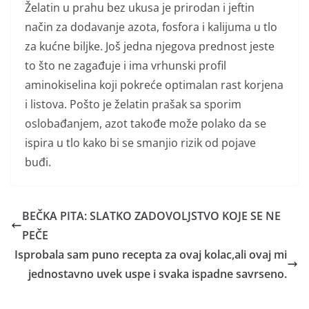
Želatin u prahu bez ukusa je prirodan i jeftin
način za dodavanje azota, fosfora i kalijuma u ​​tlo
za kućne biljke. Još jedna njegova prednost jeste
to što ne zagađuje i ima vrhunski profil
aminokiselina koji pokreće optimalan rast korjena
i listova. Pošto je želatin prašak sa sporim
oslobađanjem, azot takođe može polako da se
ispira u tlo kako bi se smanjio rizik od pojave
buđi.
BEČKA PITA: SLATKO ZADOVOLJSTVO KOJE SE NE
PEČE
Isprobala sam puno recepta za ovaj kolac,ali ovaj mi
jednostavno uvek uspe i svaka ispadne savrseno.