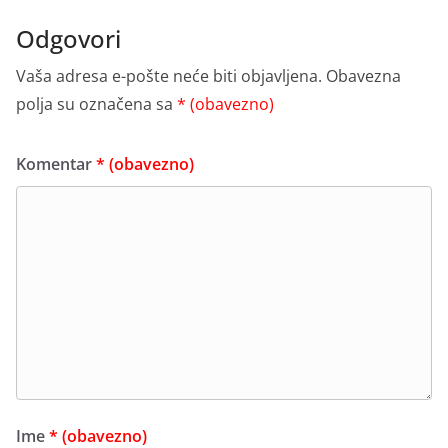
Odgovori
Vaša adresa e-pošte neće biti objavljena.
Obavezna
polja su označena sa
* (obavezno)
Komentar
* (obavezno)
Ime
* (obavezno)