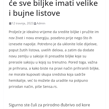
će sve biljke imati velike
i bujne listove
12 travnja, 2023
Admin
Proljeće je idealno vrijeme da sredite biljke i pružite im
nov život i novu energiju, posebno prije nego što ih
iznesete napolje. Potrebno je da uklonite loše dijelove,
poput žutih listova, uvelih delova, a zatim da dodate
novu zemlju u saksije ili presadite biljke koje su
prerasle saksiju u kojoj su trenutno. Pored toga, važna
je prihrana, a kako biste na pravi način prihranili biljke,
ne morate kupovati skupa sredstva koja sadrže
hemikalije, već to možete da uradite na potpuno
prirodan način, piše Sensa.rs.
Sigurno ste čuli za prirodno đubrivo od kore