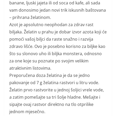
banane, ljuski jajeta ili od soca od kafe, ali sada
vam donosimo jedan novi trik iskusnih baštovana
– prihrana želatinom.
Azot je apsolutno neophodan za zdrav rast
biljaka. Želatin u prahu je dobar izvor azota koji će
pomoći vašoj biljci da raste snažno i razvija
zdravo lišće. Ovo je posebno korisno za biljke kao
što su slonovo uho ili biljka monstera, odnosno
za one koje su poznate po svojim velikim
atraktivnim listovima.
Preporučena doza želatina je da se jedno
pakovanje od 7 g želatina rastvori u litru vode.
Želatin prvo rastvorite u jednoj šoljici vrele vode,
a zatim pomešajte sa tri šolje hladne. Mešajte i
sipajte ovaj rastvor direktno na tlo otprilike
jednom mjesečno.