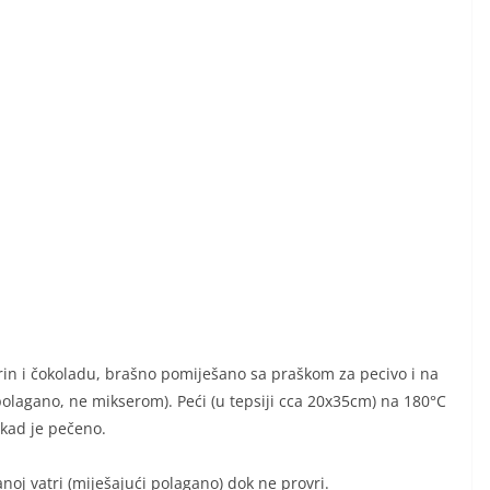
arin i čokoladu, brašno pomiješano sa praškom za pecivo i na
 polagano, ne mikserom). Peći (u tepsiji cca 20x35cm) na 180°C
 kad je pečeno.
anoj vatri (miješajući polagano) dok ne provri.