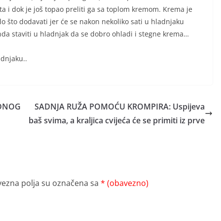
sta i dok je još topao preliti ga sa toplom kremom. Krema je
bilo što dodavati jer će se nakon nekoliko sati u hladnjaku
onda staviti u hladnjak da se dobro ohladi i stegne krema…
adnjaku..
EDNOG
SADNJA RUŽA POMOĆU KROMPIRA: Uspijeva
baš svima, a kraljica cvijeća će se primiti iz prve
ezna polja su označena sa
* (obavezno)