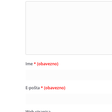
Ime
* (obavezno)
E-pošta
* (obavezno)
Web-stranica