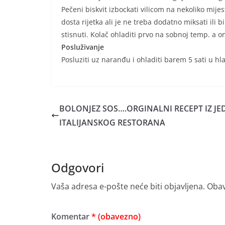
Pečeni biskvit izbockati vilicom na nekoliko mije
dosta rijetka ali je ne treba dodatno miksati ili 
stisnuti. Kolač ohladiti prvo na sobnoj temp. a 
Posluživanje
Posluziti uz naranđu i ohladiti barem 5 sati u hl
BOLONJEZ SOS….ORGINALNI RECEPT IZ J
ITALIJANSKOG RESTORANA
Odgovori
Vaša adresa e-pošte neće biti objavljena.
Obav
Komentar
* (obavezno)