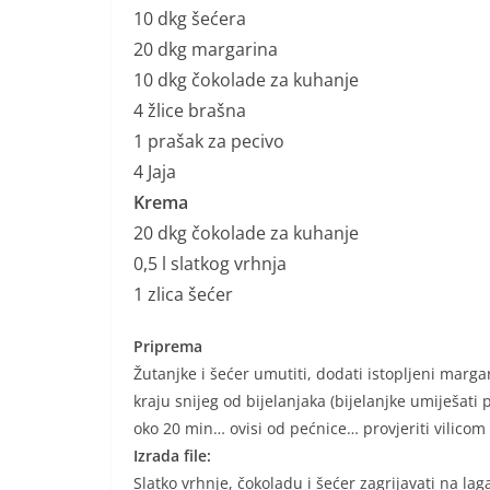
10 dkg šećera
20 dkg margarina
10 dkg čokolade za kuhanje
4 žlice brašna
1 prašak za pecivo
4 Jaja
Krema
20 dkg čokolade za kuhanje
0,5 l slatkog vrhnja
1 zlica šećer
Priprema
Žutanjke i šećer umutiti, dodati istopljeni marg
kraju snijeg od bijelanjaka (bijelanjke umiješati
oko 20 min… ovisi od pećnice… provjeriti vilicom
Izrada file:
Slatko vrhnje, čokoladu i šećer zagrijavati na lag