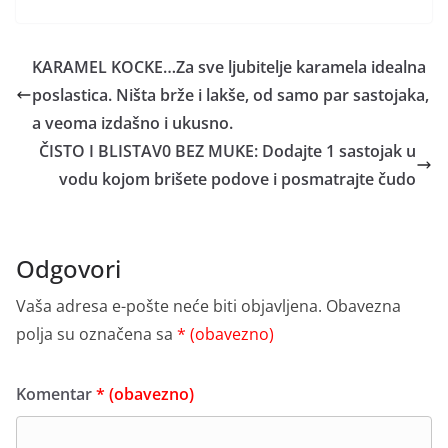
KARAMEL KOCKE…Za sve ljubitelje karamela idealna
poslastica. Ništa brže i lakše, od samo par sastojaka,
a veoma izdašno i ukusno.
ČISTO I BLISTAV0 BEZ MUKE: Dodajte 1 sastojak u
vodu kojom brišete podove i posmatrajte čudo
Odgovori
Vaša adresa e-pošte neće biti objavljena.
Obavezna
polja su označena sa
* (obavezno)
Komentar
* (obavezno)