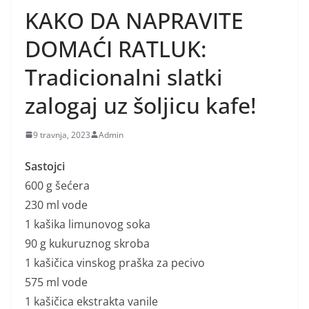
KAKO DA NAPRAVITE
DOMAĆI RATLUK:
Tradicionalni slatki
zalogaj uz šoljicu kafe!
9 travnja, 2023
Admin
Sastojci
600 g šećera
230 ml vode
1 kašika limunovog soka
90 g kukuruznog skroba
1 kašičica vinskog praška za pecivo
575 ml vode
1 kašičica ekstrakta vanile