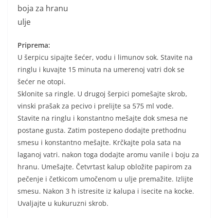
boja za hranu
ulje
Priprema:
U šerpicu sipajte šećer, vodu i limunov sok. Stavite na
ringlu i kuvajte 15 minuta na umerenoj vatri dok se
šećer ne otopi.
Sklonite sa ringle. U drugoj šerpici pomešajte skrob,
vinski prašak za pecivo i prelijte sa 575 ml vode.
Stavite na ringlu i konstantno mešajte dok smesa ne
postane gusta. Zatim postepeno dodajte prethodnu
smesu i konstantno mešajte. Krčkajte pola sata na
laganoj vatri. nakon toga dodajte aromu vanile i boju za
hranu. Umešajte. Četvrtast kalup obložite papirom za
pečenje i četkicom umočenom u ulje premažite. Izlijte
smesu. Nakon 3 h istresite iz kalupa i isecite na kocke.
Uvaljajte u kukuruzni skrob.