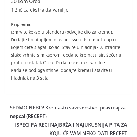
30 kom Orea
1 žličica ekstrakta vanilije
Priprema:
Izmrvite kekse u blenderu (odvojite dio za kremu).
Dodajte im otopljeni maslac i sve utisnite u kalup u
kojem ćete slagati kolač. Stavite u hladnjak.2. Izradite
slako vrhnje s mikserom, dodajte kremasti sir, šećer u
prahu i ostatak Orea. Dodajte ekstrakt vanilije.
Kada se podloga stisne, dodajte kremu i stavite u
hladnjak na 3 sata
SEDMO NEBO! Kremasto savršenstvo, pravi raj za
nepca! (RECEPT)
ISPECI PA RECI NAJBRŽA I NAJUKUSNIJA PITA ZA
KOJU ĆE VAM NEKO DATI RECEPT