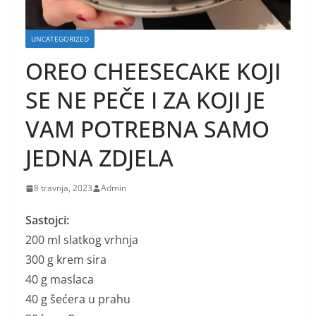
UNCATEGORIZED
OREO CHEESECAKE KOJI
SE NE PEČE I ZA KOJI JE
VAM POTREBNA SAMO
JEDNA ZDJELA
8 travnja, 2023
Admin
Sastojci:
200 ml slatkog vrhnja
300 g krem sira
40 g maslaca
40 g šećera u prahu