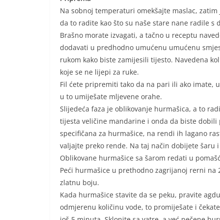
Na sobnoj temperaturi omekšajte maslac, zatim j
da to radite kao što su naše stare nane radile s
Brašno morate izvagati, a tačno u receptu naved
dodavati u predhodno umućenu umućenu smjesu, 
rukom kako biste zamijesili tijesto. Navedena kol
koje se ne lijepi za ruke.
Fil ćete pripremiti tako da na pari ili ako imate
u to umiješate mljevene orahe.
Slijedeća faza je oblikovanje hurmašica, a to ra
tijesta veličine mandarine i onda da biste dobili
specifičana za hurmašice, na rendi ih lagano rast
valjajte preko rende. Na taj način dobijete šaru 
Oblikovane hurmašice sa šarom redati u pomašće
Peći hurmašice u prethodno zagrijanoj rerni na
zlatnu boju.
Kada hurmašice stavite da se peku, pravite agdu 
odmjerenu količinu vode, to promiješate i čekat
još 5 minuta. Sklonite sa vatre, a već pečene hur