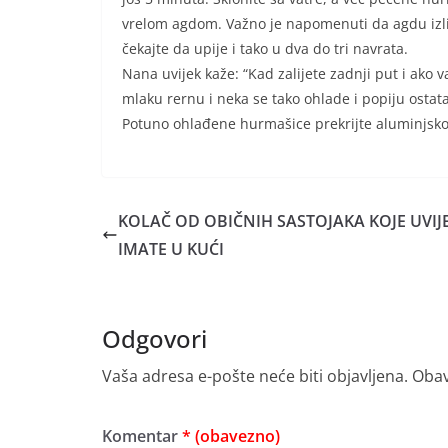
vrelom agdom. Važno je napomenuti da agdu izli
čekajte da upije i tako u dva do tri navrata.
Nana uvijek kaže: “Kad zalijete zadnji put i ako 
mlaku rernu i neka se tako ohlade i popiju ostat
Potuno ohlađene hurmašice prekrijte aluminjskom 
KOLAČ OD OBIČNIH SASTOJAKA KOJE UVIJ
IMATE U KUĆI
Odgovori
Vaša adresa e-pošte neće biti objavljena.
Obav
Komentar
* (obavezno)