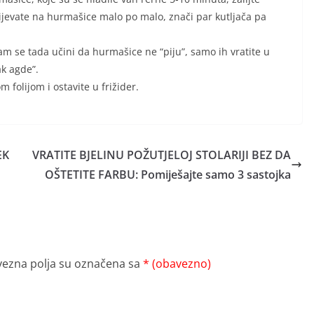
jevate na hurmašice malo po malo, znači par kutljača pa
vam se tada učini da hurmašice ne “piju”, samo ih vratite u
ak agde”.
folijom i ostavite u frižider.
EK
VRATITE BJELINU POŽUTJELOJ STOLARIJI BEZ DA
OŠTETITE FARBU: Pomiješajte samo 3 sastojka
ezna polja su označena sa
* (obavezno)