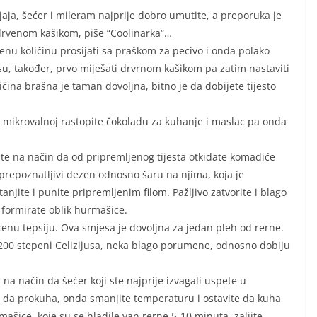
aja, šećer i mileram najprije dobro umutite, a preporuka je
 drvenom kašikom, piše “Coolinarka“…
enu količinu prosijati sa praškom za pecivo i onda polako
također, prvo miješati drvrnom kašikom pa zatim nastaviti
ičina brašna je taman dovoljna, bitno je da dobijete tijesto
, u mikrovalnoj rastopite čokoladu za kuhanje i maslac pa onda
dite na način da od pripremljenog tijesta otkidate komadiće
 prepoznatljivi dezen odnosno šaru na njima, koja je
anjite i punite pripremljenim filom. Pažljivo zatvorite i blago
i formirate oblik hurmašice.
nu tepsiju. Ova smjesa je dovoljna za jedan pleh od rerne.
 200 stepeni Celizijusa, neka blago porumene, odnosno dobiju
na način da šećer koji ste najprije izvagali uspete u
e da prokuha, onda smanjite temperaturu i ostavite da kuha
mašice, koje su se hladile van rerne 5-10 minuta, zalijte