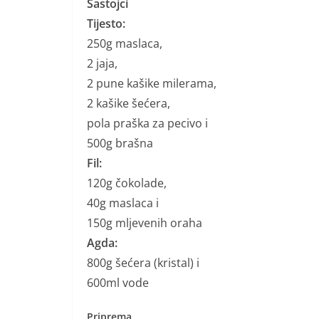
Sastojci
Tijesto:
250g maslaca,
2 jaja,
2 pune kašike milerama,
2 kašike šećera,
pola praška za pecivo i
500g brašna
Fil:
120g čokolade,
40g maslaca i
150g mljevenih oraha
Agda:
800g šećera (kristal) i
600ml vode
Priprema