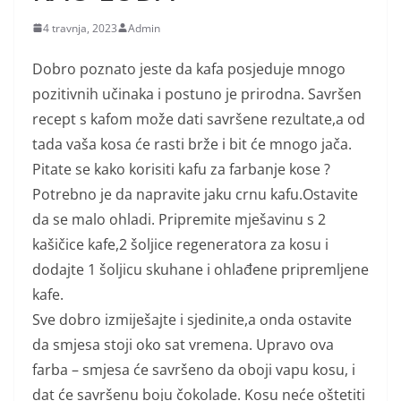
4 travnja, 2023
Admin
Dobro poznato jeste da kafa posjeduje mnogo
pozitivnih učinaka i postuno je prirodna. Savršen
recept s kafom može dati savršene rezultate,a od
tada vaša kosa će rasti brže i bit će mnogo jača.
Pitate se kako korisiti kafu za farbanje kose ?
Potrebno je da napravite jaku crnu kafu.Ostavite
da se malo ohladi. Pripremite mješavinu s 2
kašičice kafe,2 šoljice regeneratora za kosu i
dodajte 1 šoljicu skuhane i ohlađene pripremljene
kafe.
Sve dobro izmiješajte i sjedinite,a onda ostavite
da smjesa stoji oko sat vremena. Upravo ova
farba – smjesa će savršeno da oboji vapu kosu, i
dat će savršenu boju čokolade. Kosu neće oštetiti