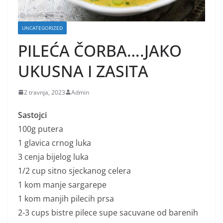
UNCATEGORIZED
PILEĆA ČORBA….JAKO
UKUSNA I ZASITA
2 travnja, 2023
Admin
Sastojci
100g putera
1 glavica crnog luka
3 cenja bijelog luka
1/2 cup sitno sjeckanog celera
1 kom manje sargarepe
1 kom manjih pilecih prsa
2-3 cups bistre pilece supe sacuvane od barenih