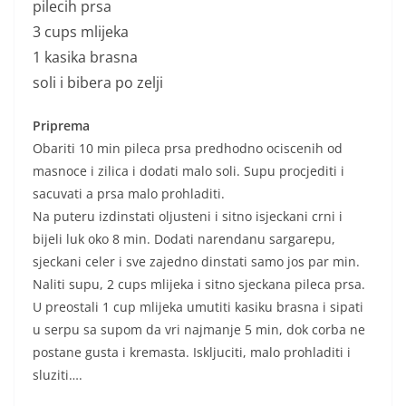
pilecih prsa
3 cups mlijeka
1 kasika brasna
soli i bibera po zelji
Priprema
Obariti 10 min pileca prsa predhodno ociscenih od
masnoce i zilica i dodati malo soli. Supu procjediti i
sacuvati a prsa malo prohladiti.
Na puteru izdinstati oljusteni i sitno isjeckani crni i
bijeli luk oko 8 min. Dodati narendanu sargarepu,
sjeckani celer i sve zajedno dinstati samo jos par min.
Naliti supu, 2 cups mlijeka i sitno sjeckana pileca prsa.
U preostali 1 cup mlijeka umutiti kasiku brasna i sipati
u serpu sa supom da vri najmanje 5 min, dok corba ne
postane gusta i kremasta. Iskljuciti, malo prohladiti i
sluziti….