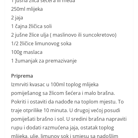
1 jušna žlica šećera ili meda
250ml mlijeka
2 jaja
1 čajna žličica soli
2 jušne žlice ulja ( maslinovo ili suncokretovo)
1/2 žličice limunovog soka
100g maslaca
1 žumanjak za premazivanje
Priprema
Izmrviti kvasac u 100ml toplog mlijeka
pomiješanog sa žlicom šećera i malo brašna.
Pokriti i ostaviti da nadođe na toplom mjestu. To
traje otprilike 10 minuta. U drugoj većoj posudi
pomiješati brašno i sol. U sredini brašna napraviti
rupu i dodati razmućena jaja, ostatak toplog
mlijeka, ulje, limunov sok i smjesu sa nadošlim