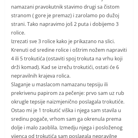
namazani pravokutnik stavimo drugi sa čistom
stranom ( gore je premaz) i zarolamo po dužoj
strani. Tako napravimo još 2 puta i dobijemo 3
rolice.
Izrezati sve 3 rolice kako je prikazano na slici.
Krenuti od sredine rolice i oštrim nožem napraviti
4 ili 5 trokutića (ostaviti spoj trokuta na vrhu koji
drži komad). Kad se izrežu trokutići, ostati će 6
nepravilnih krajeva rolica.
Slaganje u maslacom namazanu tepsiju ili
prekrivenu papirom za pečenje: prvo sam uz rub
okrugle tepsije naizmjenično poslagala trokutiće.
Ostao mi je 1 trokutić viška i njega sam stavila u
sredinu pogače, vrhom sam ga okrenula prema
dolje i malo zaoblila. Izmedju njega i posloženog
vijenca od trokutića sam poslagala nepravilne