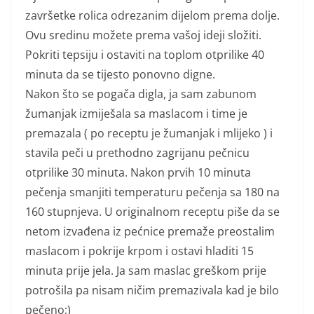
završetke rolica odrezanim dijelom prema dolje.
Ovu sredinu možete prema vašoj ideji složiti.
Pokriti tepsiju i ostaviti na toplom otprilike 40
minuta da se tijesto ponovno digne.
Nakon što se pogača digla, ja sam zabunom
žumanjak izmiješala sa maslacom i time je
premazala ( po receptu je žumanjak i mlijeko ) i
stavila peči u prethodno zagrijanu pečnicu
otprilike 30 minuta. Nakon prvih 10 minuta
pečenja smanjiti temperaturu pečenja sa 180 na
160 stupnjeva. U originalnom receptu piše da se
netom izvađena iz pećnice premaže preostalim
maslacom i pokrije krpom i ostavi hladiti 15
minuta prije jela. Ja sam maslac greškom prije
potrošila pa nisam ničim premazivala kad je bilo
pečeno;)