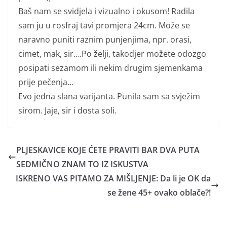
Baš nam se svidjela i vizualno i okusom! Radila
sam ju u rosfraj tavi promjera 24cm. Može se
naravno puniti raznim punjenjima, npr. orasi,
cimet, mak, sir….Po želji, takodjer možete odozgo
posipati sezamom ili nekim drugim sjemenkama
prije pečenja…
Evo jedna slana varijanta. Punila sam sa svježim
sirom. Jaje, sir i dosta soli.
PLJESKAVICE KOJE ĆETE PRAVITI BAR DVA PUTA
SEDMIČNO ZNAM TO IZ ISKUSTVA
ISKRENO VAS PITAMO ZA MIŠLJENJE: Da li je OK da
se žene 45+ ovako oblače?!