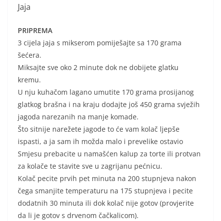
Jaja
PRIPREMA
3 cijela jaja s mikserom pomiješajte sa 170 grama
šećera.
Miksajte sve oko 2 minute dok ne dobijete glatku
kremu.
U nju kuhačom lagano umutite 170 grama prosijanog
glatkog brašna i na kraju dodajte još 450 grama svježih
jagoda narezanih na manje komade.
Što sitnije narežete jagode to će vam kolač ljepše
ispasti, a ja sam ih možda malo i prevelike ostavio
Smjesu prebacite u namašćen kalup za torte ili protvan
za kolače te stavite sve u zagrijanu pećnicu.
Kolač pecite prvih pet minuta na 200 stupnjeva nakon
čega smanjite temperaturu na 175 stupnjeva i pecite
dodatnih 30 minuta ili dok kolač nije gotov (provjerite
da li je gotov s drvenom čačkalicom).