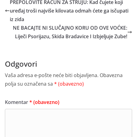
PREPOLOVITE RAČUN ZA STRUJU: Kad čujete koji
uređaj troši najviše kilovata odmah ćete ga isčupati
iz zida
NE BACAJTE NI SLUČAJNO KORU OD OVE VOĆKE:
Liječi Psorijazu, Skida Bradavice I Izbjeljuje Zube!
Odgovori
Vaša adresa e-pošte neće biti objavljena.
Obavezna
polja su označena sa
* (obavezno)
Komentar
* (obavezno)