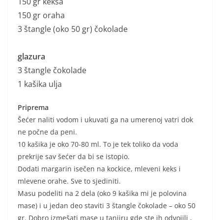
150 gr keksa
150 gr oraha
3 štangle (oko 50 gr) čokolade
glazura
3 štangle čokolade
1 kašika ulja
Priprema
Šećer naliti vodom i ukuvati ga na umerenoj vatri dok
ne počne da peni.
10 kašika je oko 70-80 ml. To je tek toliko da voda
prekrije sav šećer da bi se istopio.
Dodati margarin isečen na kockice, mleveni keks i
mlevene orahe. Sve to sjediniti.
Masu podeliti na 2 dela (oko 9 kašika mi je polovina
mase) i u jedan deo staviti 3 štangle čokolade – oko 50
gr. Dobro izmešati mase u tanjiru gde ste ih odvojili ,