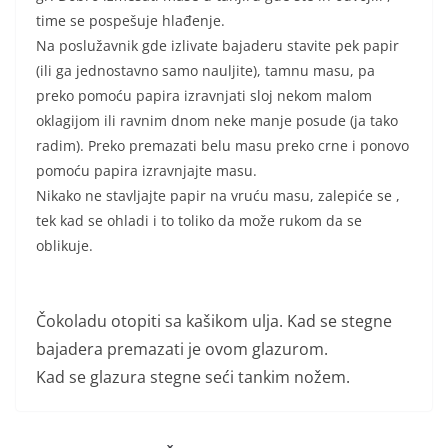
time se pospešuje hlađenje.
Na poslužavnik gde izlivate bajaderu stavite pek papir
(ili ga jednostavno samo nauljite), tamnu masu, pa
preko pomoću papira izravnjati sloj nekom malom
oklagijom ili ravnim dnom neke manje posude (ja tako
radim). Preko premazati belu masu preko crne i ponovo
pomoću papira izravnjajte masu.
Nikako ne stavljajte papir na vruću masu, zalepiće se ,
tek kad se ohladi i to toliko da može rukom da se
oblikuje.
Čokoladu otopiti sa kašikom ulja. Kad se stegne
bajadera premazati je ovom glazurom.
Kad se glazura stegne seći tankim nožem.