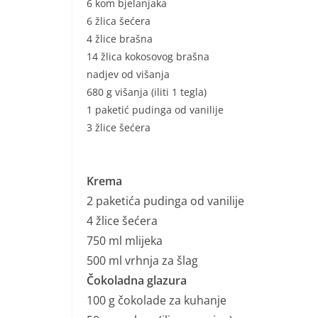
6 kom bjelanjaka
6 žlica šećera
4 žlice brašna
14 žlica kokosovog brašna
nadjev od višanja
680 g višanja (iliti 1 tegla)
1 paketić pudinga od vanilije
3 žlice šećera
Krema
2 paketića pudinga od vanilije
4 žlice šećera
750 ml mlijeka
500 ml vrhnja za šlag
Čokoladna glazura
100 g čokolade za kuhanje