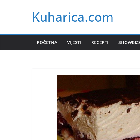
Skip
Kuharica.com
to
content
POČETNA
VIJESTI
RECEPTI
SHOWBIZ