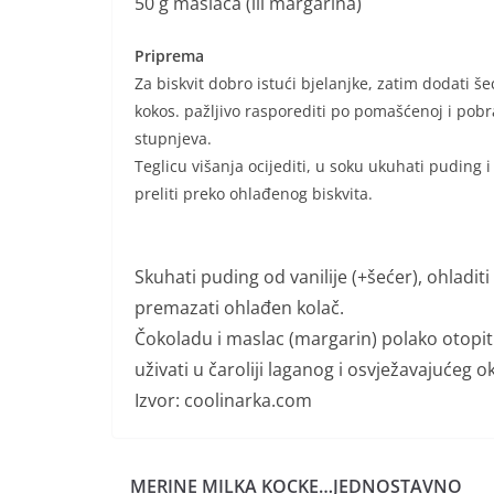
50 g maslaca (ili margarina)
Priprema
Za biskvit dobro istući bjelanjke, zatim dodati š
kokos. pažljivo rasporediti po pomašćenoj i pobra
stupnjeva.
Teglicu višanja ocijediti, u soku ukuhati puding i š
preliti preko ohlađenog biskvita.
Skuhati puding od vanilije (+šećer), ohladi
premazati ohlađen kolač.
Čokoladu i maslac (margarin) polako otopiti n
uživati u čaroliji laganog i osvježavajućeg ok
Izvor: coolinarka.com
MERINE MILKA KOCKE…JEDNOSTAVNO