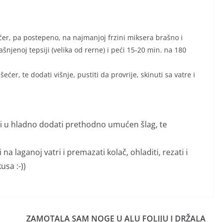
ećer, pa postepeno, na najmanjoj frzini miksera brašno i
šnjenoj tepsiji (velika od rerne) i peći 15-20 min. na 180
ećer, te dodati višnje, pustiti da provrije, skinuti sa vatre i
ti i u hladno dodati prethodno umućen šlag, te
a laganoj vatri i premazati kolač, ohladiti, rezati i
usa :-))
ZAMOTALA SAM NOGE U ALU FOLIJU I DRŽALA