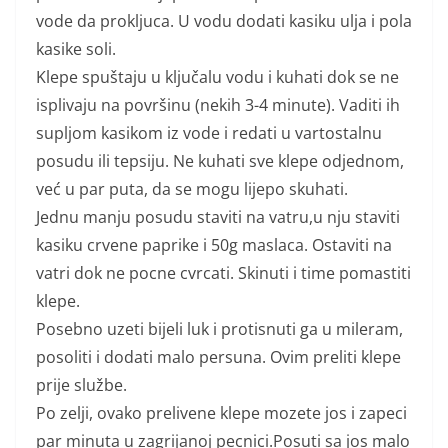
vode da prokljuca. U vodu dodati kasiku ulja i pola
kasike soli.
Klepe spuštaju u ključalu vodu i kuhati dok se ne
isplivaju na površinu (nekih 3-4 minute). Vaditi ih
supljom kasikom iz vode i redati u vartostalnu
posudu ili tepsiju. Ne kuhati sve klepe odjednom,
već u par puta, da se mogu lijepo skuhati.
Jednu manju posudu staviti na vatru,u nju staviti
kasiku crvene paprike i 50g maslaca. Ostaviti na
vatri dok ne pocne cvrcati. Skinuti i time pomastiti
klepe.
Posebno uzeti bijeli luk i protisnuti ga u mileram,
posoliti i dodati malo persuna. Ovim preliti klepe
prije službe.
Po zelji, ovako prelivene klepe mozete jos i zapeci
par minuta u zagrijanoj pecnici.Posuti sa jos malo