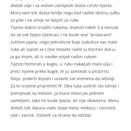
dodati ulje i sa vodom zamijesiti dosta cvrsto tijesto.
Mora vam biti dosta tvrdje nego kad radite običnu jufku
za pite i ne smije se lijepiti za ruke.
Tijesto dobro izraditi rukama, mijesiti nekih 3-4 minute
da se sve lijepo izjednaci i ne bude vise “prosarano”
zutilom jajeta, nego jednolicne boje (zabolice vas malo
ruke ali isplati se ).Ovo mozete raditi iu Kitchen Aid-u,
ja ga imam, ali iz navike uvijek radim rukom
Tijesto formirati u kuglu, u ruku nakapati malo ulja i
preci njome preko kugle, te ju zamotati u prozirnu
foliju, prekriti krpom i ostaviti sat vremena da odstoji.
Za to vrijeme pripremiti fil. Oba luka usitniti sto sitnije i
pomijesati sa mesom. Ja inace meso jos jednom
sameljem, tako mi bude ljepse, ali nije obavezno. Mesu
dodati luk, kipucu vodu (daje mesu mekocu i socnost),
ulje i zacine. Ostaviti sa strane da odstoji.