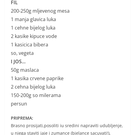
FIL
200-250g mljevenog mesa
1 manja glavica luka
1 cehne bijelog luka
2 kasike kipuce vode
1 kasicica bibera
so, vegeta
I JOS…
50g maslaca
1 kasika crvene paprike
2 cehna bijelog luka
150-200g so milerama
persun
PRIPREMA:
Brasno prosijati,posoliti iu sredini napraviti udubljenje,
u njega staviti jaje i zumance (bjelance sacuvati!),