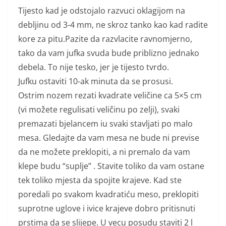
Tijesto kad je odstojalo razvuci oklagijom na
debljinu od 3-4 mm, ne skroz tanko kao kad radite
kore za pitu.Pazite da razvlacite ravnomjerno,
tako da vam jufka svuda bude priblizno jednako
debela. To nije tesko, jer je tijesto tvrdo.
Jufku ostaviti 10-ak minuta da se prosusi.
Ostrim nozem rezati kvadrate veličine ca 5×5 cm
(vi možete regulisati veličinu po zelji), svaki
premazati bjelancem iu svaki stavljati po malo
mesa. Gledajte da vam mesa ne bude ni previse
da ne možete preklopiti, a ni premalo da vam
klepe budu “suplje” . Stavite toliko da vam ostane
tek toliko mjesta da spojite krajeve. Kad ste
poredali po svakom kvadratiću meso, preklopiti
suprotne uglove i ivice krajeve dobro pritisnuti
prstima da se slijepe. U vecu posudu staviti 2 l