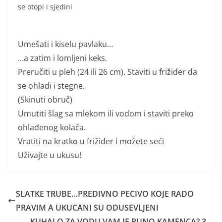
se otopi i sjedini
Umešati i kiselu pavlaku…
…a zatim i lomljeni keks.
Preručiti u pleh (24 ili 26 cm). Staviti u frižider da
se ohladi i stegne.
(Skinuti obruč)
Umutiti šlag sa mlekom ili vodom i staviti preko
ohlađenog kolača.
Vratiti na kratko u frižider i možete seći
Uživajte u ukusu!
SLATKE TRUBE…PREDIVNO PECIVO KOJE RADO
PRAVIM A UKUCANI SU ODUSEVLJENI
KUHALO ZA VODU VAM JE PUNO KAMENCA? 3