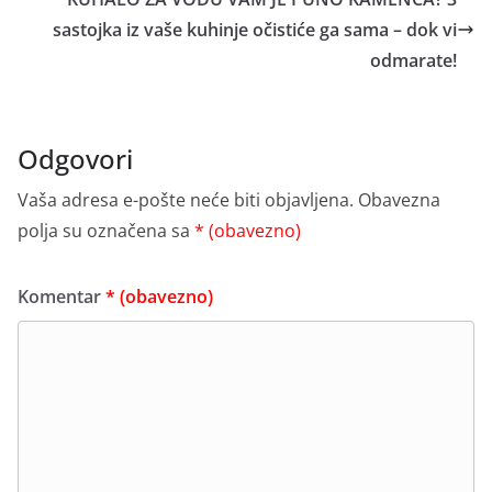
sastojka iz vaše kuhinje očistiće ga sama – dok vi
odmarate!
Odgovori
Vaša adresa e-pošte neće biti objavljena.
Obavezna
polja su označena sa
* (obavezno)
Komentar
* (obavezno)