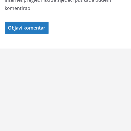
internet pregledniku za sljedeći put kada budem
komentirao.