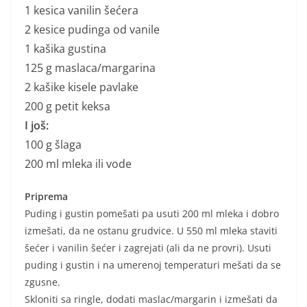
1 kesica vanilin šećera
2 kesice pudinga od vanile
1 kašika gustina
125 g maslaca/margarina
2 kašike kisele pavlake
200 g petit keksa
I još:
100 g šlaga
200 ml mleka ili vode
Priprema
Puding i gustin pomešati pa usuti 200 ml mleka i dobro
izmešati, da ne ostanu grudvice. U 550 ml mleka staviti
šećer i vanilin šećer i zagrejati (ali da ne provri). Usuti
puding i gustin i na umerenoj temperaturi mešati da se
zgusne.
Skloniti sa ringle, dodati maslac/margarin i izmešati da