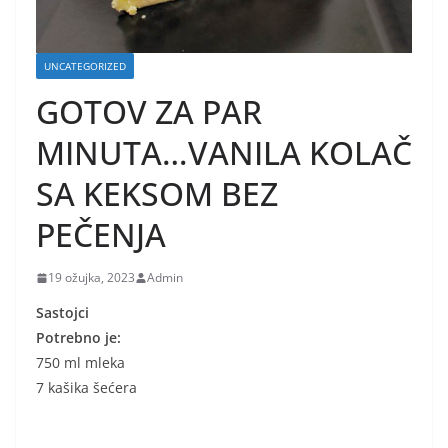
UNCATEGORIZED
GOTOV ZA PAR
MINUTA…VANILA KOLAČ
SA KEKSOM BEZ
PEČENJA
19 ožujka, 2023
Admin
Sastojci
Potrebno je:
750 ml mleka
7 kašika šećera